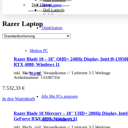
Dell Laptop
ThinkCentre
Dell Latitude
Dell Precision
Dell Zubehör
Razer Laptop
Gigabyte Laptop
ThinkStation
Gigabyte Aero
Gigabyte Aorus
Gigabyte Multimedia und Ultrabooks
Backpack Bundle Aktion
Medion PC
HP Laptop
200 Serie
Razer Blade 18 – 18″ QHD+ 240Hz Display, Intel i9-1
Dragonfly
RTX 4080, Windows 11
EliteBook
ENVY
inkl. MwSt. zzgl. Versandkosten ✅ Lieferzeit 3-5 Werktage
Msi PC
OmniBook
Artikelnummer:
CS1007354
Pavilion
HP ProBook
7.532,33
€
Spectre
Alle Msi PCs anzeigen
ZBook Workstation
In den Warenkorb
ZBook Firefly
ZBook Fury
Razer Blade 18 Mercury – 18″ UHD+ 200Hz Display, In
ZBook Power
ZBook Studio
GeForce RTX 4090, Windows 11
MSI All-in-One-PCs
ZBook Workstation
inkl. MwSt. zzgl. Versandkosten ✅ Lieferzeit 3-5 Werktage