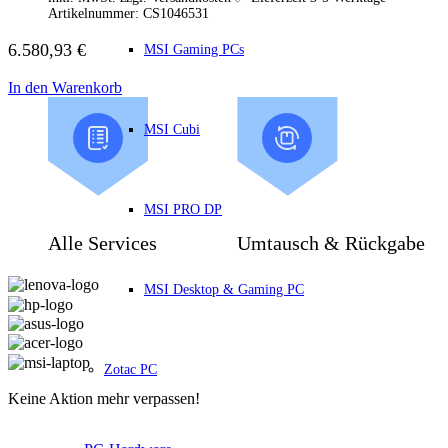
HP Zubehör
Artikelnummer:
CS1046531
Huawei Laptop
Lenovo Laptop
6.580,93
€
MSI Gaming PCs
Lenovo Campus
Lenovo Chromebooks
In den Warenkorb
Lenovo Convertibles
Lenovo Gaming
Lenovo ThinkPad
MSI Cubi
Alle ThinkPads
ThinkPad E-Serie
ThinkPad L-Serie
ThinkPad T-Serie
MSI PRO DP
ThinkPad P-Serie
ThinkPad X-Serie
Alle Services
Umtausch & Rückgabe
ThinkPad Yoga
ThinkBook
MSI Desktop & Gaming PC
Lenovo Ultrathin
V-Serie Ultrathin
IdeaPad Ultrathin
Yoga Premium Ultrathin
Lenovo Zubehör
Zotac PC
Lenovo Docking & Hubs
Keine Aktion mehr verpassen!
Lenovo Tasche & Rucksack
Lenovo Netzteile
Lenovo Eingabegeräte