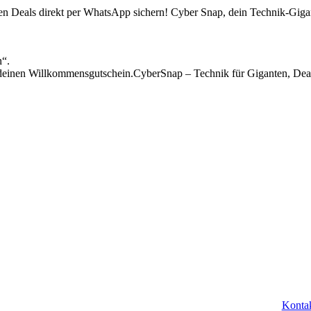
sten Deals direkt per WhatsApp sichern! Cyber Snap, dein Technik-Gigan
n“.
einen Willkommensgutschein.CyberSnap – Technik für Giganten, Deal
mationen
Kon
Konta