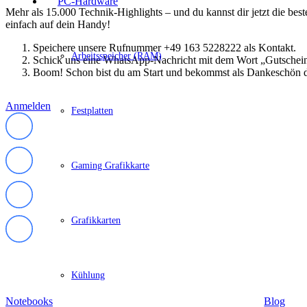
PC-Hardware
Lenovo Adapter & Kabel
Mehr als 15.000 Technik-Highlights – und du kannst dir jetzt die be
Lenovo Bundles
einfach auf dein Handy!
Microsoft Laptop
Surface Modelle
Speichere unsere Rufnummer +49 163 5228222 als Kontakt.
Surface Zubehör
Arbeitsspeicher (RAM)
Schick uns eine WhatsApp-Nachricht mit dem Wort „Gutschei
MSI Laptop
Boom! Schon bist du am Start und bekommst als Dankeschön d
Alle MSI Laptops
MSI Thin
MSI Alpha | Bravo | Delta
Anmelden
Festplatten
MSI Creator | Workstation
MSI Stealth | Raider | Titan
MSI Summit | Prestige | Modern
Razer Laptop
Razer Blade 14
Gaming Grafikkarte
Razer Blade 16
Razer Blade 18
Samsung Laptop
Galaxy Book4
Grafikkarten
Galaxy Book4 360
Galaxy Book4 Edge
Galaxy Book4 Pro
Galaxy Book4 Pro 360
Produkte
Infor
Galaxy Book4 Ultra
Kühlung
Galaxy Book4 Win Pro
Galaxy Book3 360
Notebooks
Blog