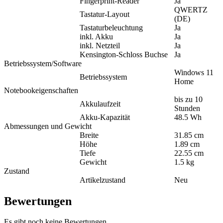
Fingerprint-Reader
Ja
QWERTZ
Tastatur-Layout
(DE)
Tastaturbeleuchtung
Ja
inkl. Akku
Ja
inkl. Netzteil
Ja
Kensington-Schloss Buchse
Ja
Betriebssystem/Software
Windows 11
Betriebssystem
Home
Notebookeigenschaften
bis zu 10
Akkulaufzeit
Stunden
Akku-Kapazität
48.5 Wh
Abmessungen und Gewicht
Breite
31.85 cm
Höhe
1.89 cm
Tiefe
22.55 cm
Gewicht
1.5 kg
Zustand
Artikelzustand
Neu
Bewertungen
Es gibt noch keine Bewertungen.