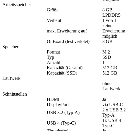
Arbeitsspeicher
Größe
8 GB
LPDDR5
Verbaut
1 von 1
keine
max. Erweiterung auf
Erweiterung
möglich
OnBoard (fest verlötet)
8 GB
Speicher
Format
M.2
Typ
SSD
Anzahl
1
Kapazität (Gesamt)
512 GB
Kapazität (SSD)
512 GB
Laufwerk
ohne
Laufwerk
Schnittstellen
HDMI
Ja
DisplayPort
via USB-C
2 x USB 3.2
USB 3.2 (Typ-A)
Typ-A
1x USB 4
USB 4 (Typ-C)
Typ-C
Thunderbolt
Ja