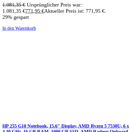
1.081,35
€
Ursprünglicher Preis war:
1.081,35 €
771,95
€
Aktueller Preis ist: 771,95 €.
29% gespart
In den Warenkorb
HP 255 G10 Notebook, 15.6″ Display, AMD Ryzen 5 7530U, 6 x
4.40 GHz, 16 GB RAM, 1000 GB SSD, AMD Radeon Onboard