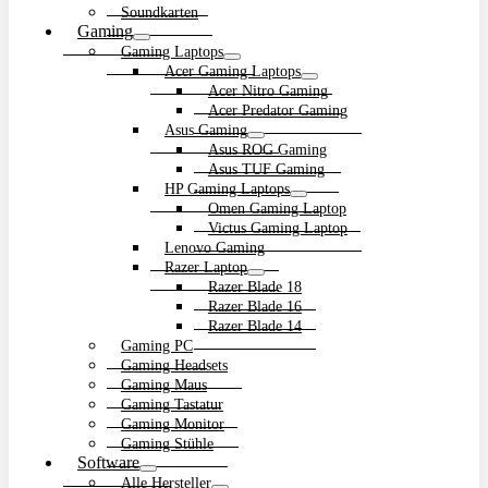
Soundkarten
Gaming
Gaming Laptops
Acer Gaming Laptops
Acer Nitro Gaming
Acer Predator Gaming
Asus Gaming
Asus ROG Gaming
Asus TUF Gaming
HP Gaming Laptops
Omen Gaming Laptop
Victus Gaming Laptop
Lenovo Gaming
Razer Laptop
Razer Blade 18
Razer Blade 16
Razer Blade 14
Gaming PC
Gaming Headsets
Gaming Maus
Gaming Tastatur
Gaming Monitor
Gaming Stühle
Software
Alle Hersteller