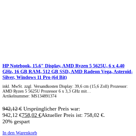
HP Notebook, 15.6″ Display, AMD Ryzen 5 5625U, 6 x 4.40
GHz, 16 GB RAM, 512 GB SSD, AMD Radeon Vega, Asteroid-
Silver, Windows 11 Pro (64 Bit)
inkl. MwSt. zzgl. Versandkosten Display: 39,6 cm (15,6 Zoll) Prozessor:
AMD Ryzen 5 5625U Prozessor 6 x 3,3 GHz mit…
Artikelnummer:
MS134891374
942,12
€
Ursprünglicher Preis war:
942,12 €
758,02
€
Aktueller Preis ist: 758,02 €.
20% gespart
In den Warenkorb