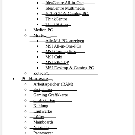
IdeaCentre All-in-One
IdeaCentre Multimedia
Y-/LEGION Gaming PCs
ThinkCentre
ThinkStation
Medion PC
Msi PC
Alle Msi PCs anzeigen
MSI All-in-One-PCs
MSI Gaming PCs
MSI Cubi
MSI PRO DP
MSI Desktop & Gaming PC
Zotac PC
PC-Hardware
Arbeitsspeicher (RAM)
Festplatten
Gaming Grafikkarte
Grafikkarten
Kühlung
Laufwerke
Lüfter
Mainboards
Netzteile
Prozessoren