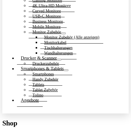
Gaming Monitore
4K Ultra-HD Monitore
Curved Monitore
USB-C Monitore
Business Monitore
Mobile Monitore
Monitor Zubehör
Monitor Zubehör (Alle anzeigen)
Monitorkabel
Tischhalterungen
Wandhalterungen
Drucker & Scanner
Druckerzubehör
Smartphones & Tablets
Smartphones
Handy Zubehör
Tablets
Tablet Zubehör
Tolino
Angebote
Shop