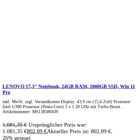
LENOVO 17,3″ Notebook, 24GB RAM, 1000GB SSD, Win 11
Pro
inkl. MwSt. zzgl. Versandkosten Display: 43,9 cm (15,6 Zoll) Prozessor:
Intel U300 Prozessor (Penta-Core) 5 x 1.20 GHz mit Turbo-Boost…
Artikelnummer:
MS138580439
1.081,35
€
Ursprünglicher Preis war:
1.081,35 €
802,89
€
Aktueller Preis ist: 802,89 €.
26% gespart