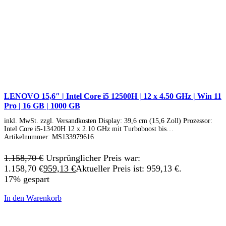
LENOVO 15,6″ | Intel Core i5 12500H | 12 x 4.50 GHz | Win 11
Pro | 16 GB | 1000 GB
inkl. MwSt. zzgl. Versandkosten Display: 39,6 cm (15,6 Zoll) Prozessor:
Intel Core i5-13420H 12 x 2.10 GHz mit Turboboost bis…
Artikelnummer:
MS133979616
1.158,70
€
Ursprünglicher Preis war:
1.158,70 €
959,13
€
Aktueller Preis ist: 959,13 €.
17% gespart
In den Warenkorb