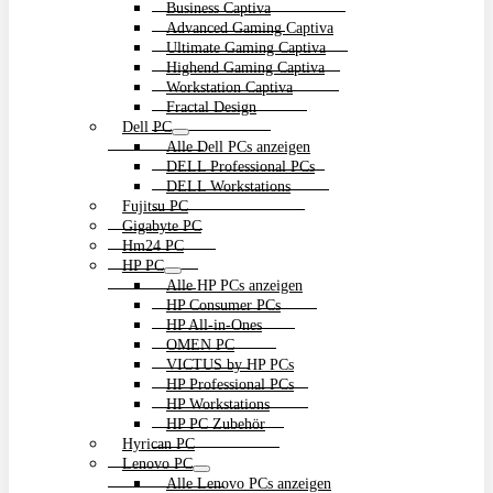
Business Captiva
Advanced Gaming Captiva
Ultimate Gaming Captiva
Highend Gaming Captiva
Workstation Captiva
Fractal Design
Dell PC
Alle Dell PCs anzeigen
DELL Professional PCs
DELL Workstations
Fujitsu PC
Gigabyte PC
Hm24 PC
HP PC
Alle HP PCs anzeigen
HP Consumer PCs
HP All-in-Ones
OMEN PC
VICTUS by HP PCs
HP Professional PCs
HP Workstations
HP PC Zubehör
Hyrican PC
Lenovo PC
Alle Lenovo PCs anzeigen