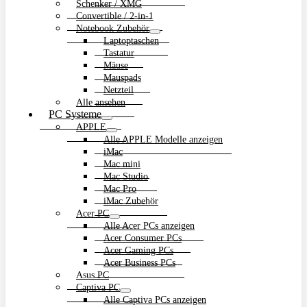
Schenker / XMG
Convertible / 2-in-1
Notebook Zubehör
Laptoptaschen
Tastatur
Mäuse
Mauspads
Netzteil
Alle ansehen
PC Systeme
APPLE
Alle APPLE Modelle anzeigen
iMac
Mac mini
Mac Studio
Mac Pro
iMac Zubehör
Acer PC
Alle Acer PCs anzeigen
Acer Consumer PCs
Acer Gaming PCs
Acer Business PCs
Asus PC
Captiva PC
Alle Captiva PCs anzeigen