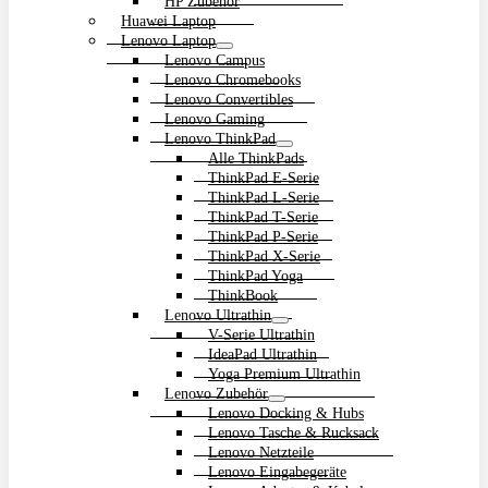
HP Zubehör
Huawei Laptop
Lenovo Laptop
Lenovo Campus
Lenovo Chromebooks
Lenovo Convertibles
Lenovo Gaming
Lenovo ThinkPad
Alle ThinkPads
ThinkPad E-Serie
ThinkPad L-Serie
ThinkPad T-Serie
ThinkPad P-Serie
ThinkPad X-Serie
ThinkPad Yoga
ThinkBook
Lenovo Ultrathin
V-Serie Ultrathin
IdeaPad Ultrathin
Yoga Premium Ultrathin
Lenovo Zubehör
Lenovo Docking & Hubs
Lenovo Tasche & Rucksack
Lenovo Netzteile
Lenovo Eingabegeräte