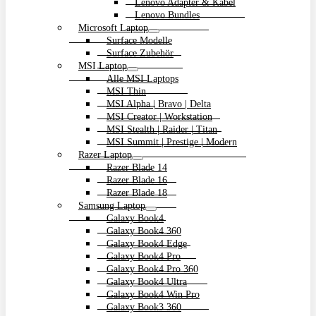
Lenovo Adapter & Kabel
Lenovo Bundles
Microsoft Laptop
Surface Modelle
Surface Zubehör
MSI Laptop
Alle MSI Laptops
MSI Thin
MSI Alpha | Bravo | Delta
MSI Creator | Workstation
MSI Stealth | Raider | Titan
MSI Summit | Prestige | Modern
Razer Laptop
Razer Blade 14
Razer Blade 16
Razer Blade 18
Samsung Laptop
Galaxy Book4
Galaxy Book4 360
Galaxy Book4 Edge
Galaxy Book4 Pro
Galaxy Book4 Pro 360
Galaxy Book4 Ultra
Galaxy Book4 Win Pro
Galaxy Book3 360