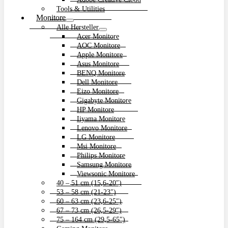
Tools & Utilities
Monitore
Alle Hersteller
Acer Monitore
AOC Monitore
Apple Monitore
Asus Monitore
BENQ Monitore
Dell Monitore
Eizo Monitore
Gigabyte Monitore
HP Monitore
Iiyama Monitore
Lenovo Monitore
LG Monitore
Msi Monitore
Philips Monitore
Samsung Monitore
Viewsonic Monitore
40 – 51 cm (15,6-20″)
53 – 58 cm (21-23″)
60 – 63 cm (23,6-25″)
67 – 73 cm (26,5-29″)
75 – 164 cm (29,5-65″)