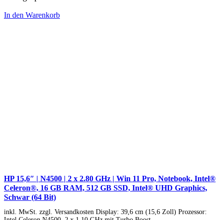
In den Warenkorb
HP 15,6″ | N4500 | 2 x 2.80 GHz | Win 11 Pro, Notebook, Intel®
Celeron®, 16 GB RAM, 512 GB SSD, Intel® UHD Graphics,
Schwar (64 Bit)
inkl. MwSt. zzgl. Versandkosten Display: 39,6 cm (15,6 Zoll) Prozessor:
Intel Celeron N4500, 2 x 1,10 GHz mit Turbo Boost…