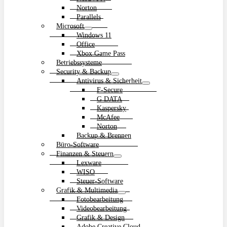
Norton
Parallels
Microsoft
Windows 11
Office
Xbox Game Pass
Betriebssysteme
Security & Backup
Antivirus & Sicherheit
F-Secure
G DATA
Kaspersky
McAfee
Norton
Backup & Brennen
Büro-Software
Finanzen & Steuern
Lexware
WISO
Steuer-Software
Grafik & Multimedia
Fotobearbeitung
Videobearbeitung
Grafik & Design
Adobe Creative Cloud