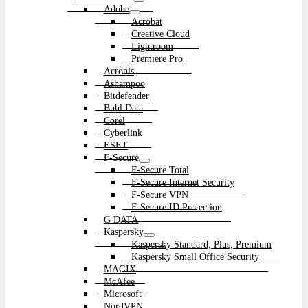
Adobe
Acrobat
Creative Cloud
Lightroom
Premiere Pro
Acronis
Ashampoo
Bitdefender
Buhl Data
Corel
Cyberlink
ESET
F-Secure
F-Secure Total
F-Secure Internet Security
F-Secure VPN
F-Secure ID Protection
G DATA
Kaspersky
Kaspersky Standard, Plus, Premium
Kaspersky Small Office Security
MAGIX
McAfee
Microsoft
NordVPN