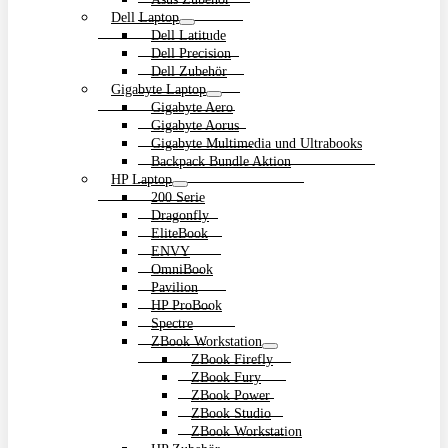
Dell Laptop
Dell Latitude
Dell Precision
Dell Zubehör
Gigabyte Laptop
Gigabyte Aero
Gigabyte Aorus
Gigabyte Multimedia und Ultrabooks
Backpack Bundle Aktion
HP Laptop
200 Serie
Dragonfly
EliteBook
ENVY
OmniBook
Pavilion
HP ProBook
Spectre
ZBook Workstation
ZBook Firefly
ZBook Fury
ZBook Power
ZBook Studio
ZBook Workstation