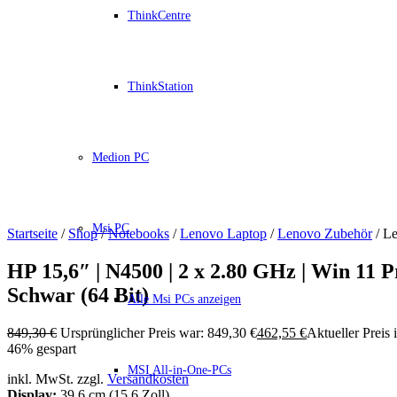
ThinkCentre
ThinkStation
Medion PC
Msi PC
Startseite
/
Shop
/
Notebooks
/
Lenovo Laptop
/
Lenovo Zubehör
/ L
HP 15,6″ | N4500 | 2 x 2.80 GHz | Win 11
Schwar (64 Bit)
Alle Msi PCs anzeigen
849,30
€
Ursprünglicher Preis war: 849,30 €
462,55
€
Aktueller Preis i
46% gespart
MSI All-in-One-PCs
inkl. MwSt. zzgl.
Versandkosten
Display:
39,6 cm (15,6 Zoll)