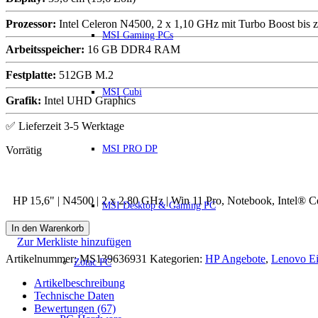
Prozessor:
Intel Celeron N4500, 2 x 1,10 GHz mit Turbo Boost bis 
MSI Gaming PCs
Arbeitsspeicher:
16 GB DDR4 RAM
Festplatte:
512GB M.2
MSI Cubi
Grafik:
Intel UHD Graphics
✅ Lieferzeit 3-5 Werktage
MSI PRO DP
HP 15,6" | N4500 | 2 x 2.80 GHz | Win 11 Pro, Notebook, Intel
MSI Desktop & Gaming PC
In den Warenkorb
Zur Merkliste hinzufügen
Artikelnummer:
MS139636931
Kategorien:
HP Angebote
,
Lenovo Ei
Zotac PC
Artikelbeschreibung
Technische Daten
Bewertungen (67)