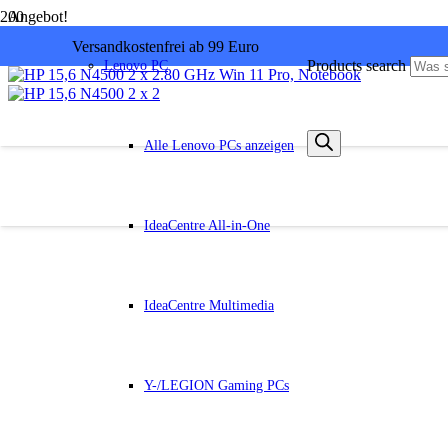
Angebot!
Versandkostenfrei ab 99 Euro
Products search
Lenovo PC
Alle Lenovo PCs anzeigen
IdeaCentre All-in-One
IdeaCentre Multimedia
Y-/LEGION Gaming PCs