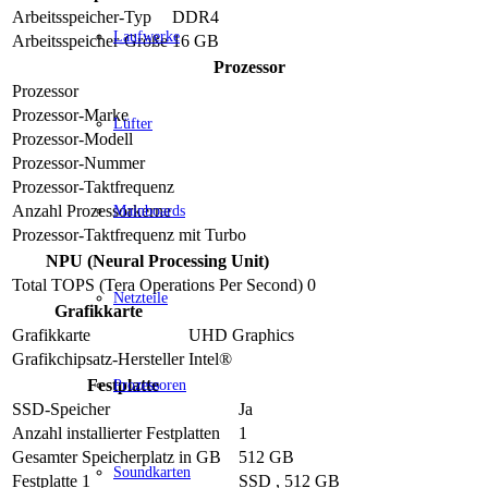
Arbeitsspeicher-Typ
DDR4
Laufwerke
Arbeitsspeicher-Größe
16 GB
Prozessor
Prozessor
Prozessor-Marke
Lüfter
Prozessor-Modell
Prozessor-Nummer
Prozessor-Taktfrequenz
Anzahl Prozessorkerne
Mainboards
Prozessor-Taktfrequenz mit Turbo
NPU (Neural Processing Unit)
Total TOPS (Tera Operations Per Second)
0
Netzteile
Grafikkarte
Grafikkarte
UHD Graphics
Grafikchipsatz-Hersteller
Intel®
Festplatte
Prozessoren
SSD-Speicher
Ja
Anzahl installierter Festplatten
1
Gesamter Speicherplatz in GB
512 GB
Soundkarten
Festplatte 1
SSD , 512 GB