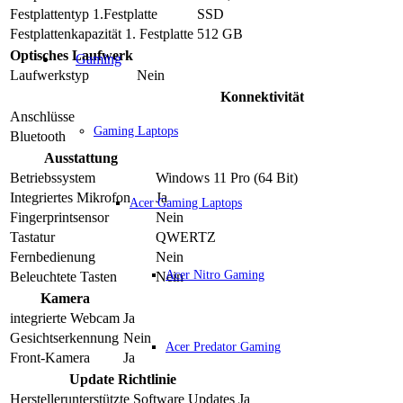
Festplattentyp 1.Festplatte
SSD
Festplattenkapazität 1. Festplatte
512 GB
Optisches Laufwerk
Gaming
Laufwerkstyp
Nein
Konnektivität
Anschlüsse
Gaming Laptops
Bluetooth
Ausstattung
Betriebssystem
Windows 11 Pro (64 Bit)
Integriertes Mikrofon
Ja
Acer Gaming Laptops
Fingerprintsensor
Nein
Tastatur
QWERTZ
Fernbedienung
Nein
Acer Nitro Gaming
Beleuchtete Tasten
Nein
Kamera
integrierte Webcam
Ja
Gesichtserkennung
Nein
Acer Predator Gaming
Front-Kamera
Ja
Update Richtlinie
Herstellerunterstützte Software Updates
Ja