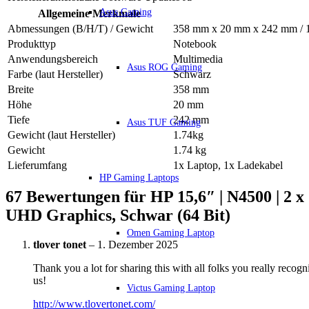
Asus Gaming
Allgemeine Merkmale
Abmessungen (B/H/T) / Gewicht
358 mm x 20 mm x 242 mm / 
Produkttyp
Notebook
Anwendungsbereich
Multimedia
Asus ROG Gaming
Farbe (laut Hersteller)
Schwarz
Breite
358 mm
Höhe
20 mm
Tiefe
242 mm
Asus TUF Gaming
Gewicht (laut Hersteller)
1.74kg
Gewicht
1.74 kg
Lieferumfang
1x Laptop, 1x Ladekabel
HP Gaming Laptops
67 Bewertungen für
HP 15,6″ | N4500 | 2 
UHD Graphics, Schwar (64 Bit)
Omen Gaming Laptop
tlover tonet
–
1. Dezember 2025
Thank you a lot for sharing this with all folks you really rec
us!
Victus Gaming Laptop
http://www.tlovertonet.com/