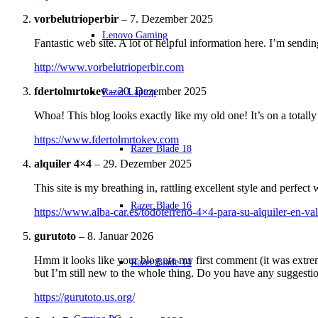
vorbelutrioperbir
–
7. Dezember 2025
Lenovo Gaming
Fantastic web site. A lot of helpful information here. I’m sendin
http://www.vorbelutrioperbir.com
fdertolmrtokev
–
20. Dezember 2025
Razer Laptop
Whoa! This blog looks exactly like my old one! It’s on a totally
https://www.fdertolmrtokev.com
Razer Blade 18
alquiler 4×4
–
29. Dezember 2025
This site is my breathing in, rattling excellent style and perfect 
Razer Blade 16
https://www.alba-car.es/todoterreno-4×4-para-su-alquiler-en-val
gurutoto
–
8. Januar 2026
Hmm it looks like your blog ate my first comment (it was extrem
Razer Blade 14
but I’m still new to the whole thing. Do you have any suggestion
https://gurutoto.us.org/