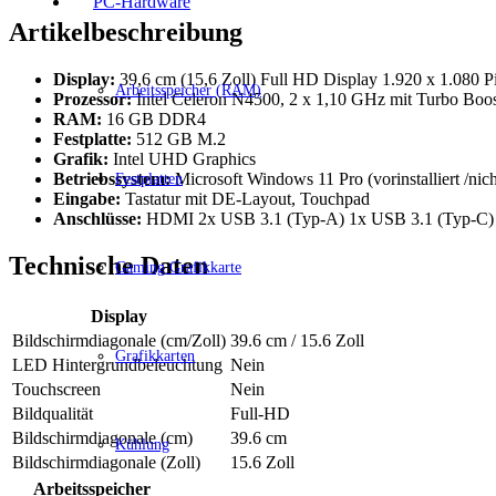
PC-Hardware
Artikelbeschreibung
Display:
39,6 cm (15,6 Zoll) Full HD Display 1.920 x 1.080 P
Arbeitsspeicher (RAM)
Prozessor:
Intel Celeron N4500, 2 x 1,10 GHz mit Turbo Boos
RAM:
16 GB DDR4
Festplatte:
512 GB M.2
Grafik:
Intel UHD Graphics
Betriebssystem:
Microsoft Windows 11 Pro (vorinstalliert /nicht
Festplatten
Eingabe:
Tastatur mit DE-Layout, Touchpad
Anschlüsse:
HDMI 2x USB 3.1 (Typ-A) 1x USB 3.1 (Typ-C
Technische Daten
Gaming Grafikkarte
Display
Bildschirmdiagonale (cm/Zoll)
39.6 cm / 15.6 Zoll
Grafikkarten
LED Hintergrundbeleuchtung
Nein
Touchscreen
Nein
Bildqualität
Full-HD
Bildschirmdiagonale (cm)
39.6 cm
Kühlung
Bildschirmdiagonale (Zoll)
15.6 Zoll
Arbeitsspeicher