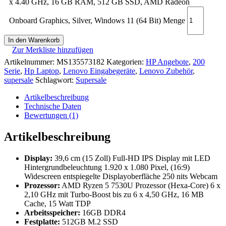
x 4.40 GHz, 16 GB RAM, 512 GB SSD, AMD Radeon
Onboard Graphics, Silver, Windows 11 (64 Bit) Menge
In den Warenkorb
Zur Merkliste hinzufügen
Artikelnummer:
MS135573182
Kategorien:
HP Angebote
,
200
Serie
,
Hp Laptop
,
Lenovo Eingabegeräte
,
Lenovo Zubehör
,
supersale
Schlagwort:
Supersale
Artikelbeschreibung
Technische Daten
Bewertungen (1)
Artikelbeschreibung
Display:
39,6 cm (15 Zoll) Full-HD IPS Display mit LED
Hintergrundbeleuchtung 1.920 x 1.080 Pixel, (16:9)
Widescreen entspiegelte Displayoberfläche 250 nits Webcam
Prozessor:
AMD Ryzen 5 7530U Prozessor (Hexa-Core) 6 x
2,10 GHz mit Turbo-Boost bis zu 6 x 4,50 GHz, 16 MB
Cache, 15 Watt TDP
Arbeitsspeicher
:
16GB DDR4
Festplatte
:
512GB M.2 SSD