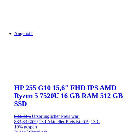
Angebot!
HP 255 G10 15,6″ FHD IPS AMD
Ryzen 5 7520U 16 GB RAM 512 GB
SSD
833,83
€
Ursprünglicher Preis war:
833,83 €
679,13
€
Aktueller Preis ist: 679,13 €.
19% gespart