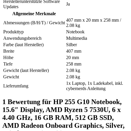
Herstellerunterstützte Software
Ja
Updates
Allgemeine Merkmale
407 mm x 20 mm x 258 mm /
Abmessungen (B/H/T) / Gewicht
2.08 kg
Produkttyp
Notebook
Anwendungsbereich
Multimedia
Farbe (laut Hersteller)
Silber
Breite
407 mm
Höhe
20 mm
Tiefe
258 mm
Gewicht (laut Hersteller)
2.08 kg
Gewicht
2.08 kg
1x Laptop, 1x Ladekabel, inkl.
Lieferumfang
cybernerds Anleitung
1 Bewertung für
HP 255 G10 Notebook,
15.6″ Display, AMD Ryzen 5 7530U, 6 x
4.40 GHz, 16 GB RAM, 512 GB SSD,
AMD Radeon Onboard Graphics, Silver,