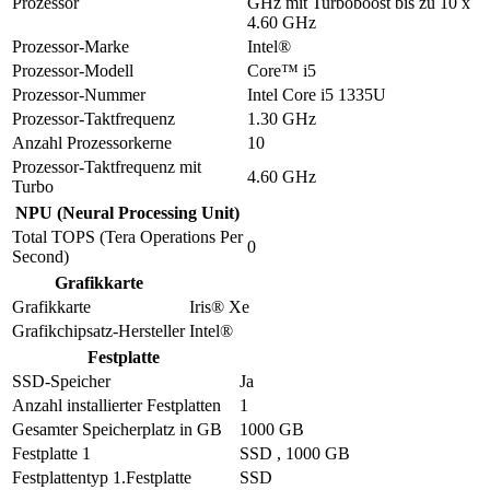
Prozessor
GHz mit Turboboost bis zu 10 x
4.60 GHz
Prozessor-Marke
Intel®
Prozessor-Modell
Core™ i5
Prozessor-Nummer
Intel Core i5 1335U
Prozessor-Taktfrequenz
1.30 GHz
Anzahl Prozessorkerne
10
Prozessor-Taktfrequenz mit
4.60 GHz
Turbo
NPU (Neural Processing Unit)
Total TOPS (Tera Operations Per
0
Second)
Grafikkarte
Grafikkarte
Iris® Xe
Grafikchipsatz-Hersteller
Intel®
Festplatte
SSD-Speicher
Ja
Anzahl installierter Festplatten
1
Gesamter Speicherplatz in GB
1000 GB
Festplatte 1
SSD , 1000 GB
Festplattentyp 1.Festplatte
SSD