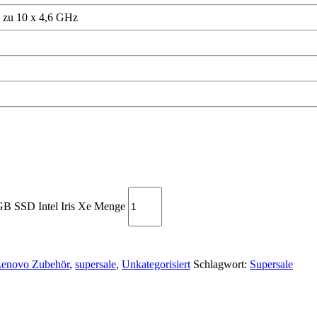
s zu 10 x 4,6 GHz
B SSD Intel Iris Xe Menge
enovo Zubehör
,
supersale
,
Unkategorisiert
Schlagwort:
Supersale