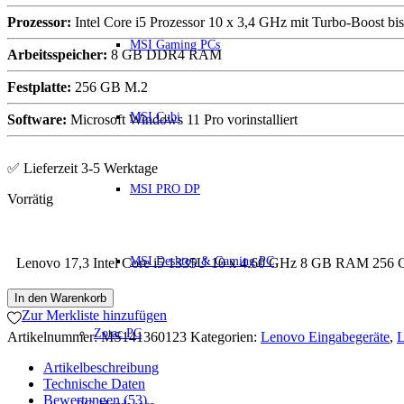
Prozessor:
Intel Core i5 Prozessor 10 x 3,4 GHz mit Turbo-Boost bi
MSI Gaming PCs
Arbeitsspeicher:
8
GB DDR4 RAM
Festplatte:
256
GB M.2
MSI Cubi
Software:
Microsoft Windows 11 Pro vorinstalliert
✅ Lieferzeit 3-5 Werktage
MSI PRO DP
MSI Desktop & Gaming PC
Lenovo 17,3 Intel Core i5 1335U 10 x 4.60 GHz 8 GB RAM 256 G
In den Warenkorb
Zur Merkliste hinzufügen
Zotac PC
Artikelnummer:
MS141360123
Kategorien:
Lenovo Eingabegeräte
,
L
Artikelbeschreibung
Technische Daten
Bewertungen (53)