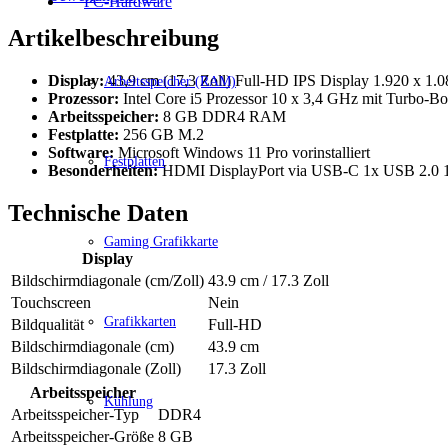
PC-Hardware
Artikelbeschreibung
Display:
43,9 cm (17,3 Zoll) Full-HD IPS Display 1.920 x 1.0
Arbeitsspeicher (RAM)
Prozessor:
Intel Core i5 Prozessor 10 x 3,4 GHz mit Turbo-Bo
Arbeitsspeicher:
8 GB DDR4
RAM
Festplatte:
256
GB M.2
Software:
Microsoft Windows 11 Pro vorinstalliert
Festplatten
Besonderheiten:
HDMI DisplayPort via USB-C 1x USB 2.0 1
Technische Daten
Gaming Grafikkarte
Display
Bildschirmdiagonale (cm/Zoll)
43.9 cm / 17.3 Zoll
Touchscreen
Nein
Grafikkarten
Bildqualität
Full-HD
Bildschirmdiagonale (cm)
43.9 cm
Bildschirmdiagonale (Zoll)
17.3 Zoll
Arbeitsspeicher
Kühlung
Arbeitsspeicher-Typ
DDR4
Arbeitsspeicher-Größe
8 GB