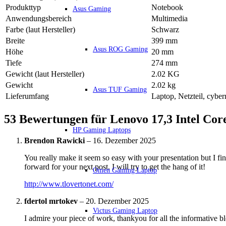
Produkttyp
Notebook
Asus Gaming
Anwendungsbereich
Multimedia
Farbe (laut Hersteller)
Schwarz
Breite
399 mm
Asus ROG Gaming
Höhe
20 mm
Tiefe
274 mm
Gewicht (laut Hersteller)
2.02 KG
Gewicht
2.02 kg
Asus TUF Gaming
Lieferumfang
Laptop, Netzteil, cybe
53 Bewertungen für
Lenovo 17,3 Intel Co
HP Gaming Laptops
Brendon Rawicki
–
16. Dezember 2025
You really make it seem so easy with your presentation but I fi
forward for your next post, I will try to get the hang of it!
Omen Gaming Laptop
http://www.tlovertonet.com/
fdertol mrtokev
–
20. Dezember 2025
Victus Gaming Laptop
I admire your piece of work, thankyou for all the informative bl