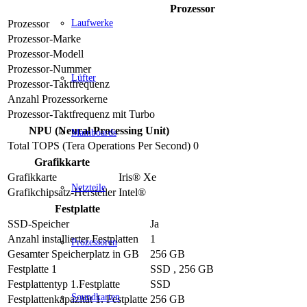
Prozessor
Prozessor
Laufwerke
Prozessor-Marke
Prozessor-Modell
Prozessor-Nummer
Lüfter
Prozessor-Taktfrequenz
Anzahl Prozessorkerne
Prozessor-Taktfrequenz mit Turbo
NPU (Neural Processing Unit)
Mainboards
Total TOPS (Tera Operations Per Second)
0
Grafikkarte
Grafikkarte
Iris® Xe
Netzteile
Grafikchipsatz-Hersteller
Intel®
Festplatte
SSD-Speicher
Ja
Anzahl installierter Festplatten
1
Prozessoren
Gesamter Speicherplatz in GB
256 GB
Festplatte 1
SSD , 256 GB
Festplattentyp 1.Festplatte
SSD
Soundkarten
Festplattenkapazität 1. Festplatte
256 GB