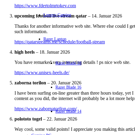
https://www.fdertolmrtokev.com
Lenovo Gaming
upcoming football live stream qatar
–
14. Januar 2026
Thanks for another informative web site. Where else could I get
such information.
Razer Laptop
https://qatarstreams.me/schedule/football-stream
high heels
–
18. Januar 2026
You have remarked very interesting details ! ps nice web site.
Razer Blade 18
https://www.unisex-heels.de/
zaborna torilon
–
20. Januar 2026
Razer Blade 16
I have been surfing on-line greater than three hours today, yet 
content as you did, the internet will probably be a lot more help
https://www.zabornatorilon.com/
Razer Blade 14
polototo togel
–
22. Januar 2026
Way cool, some valid points! I appreciate you making this article 