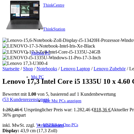
ThinkCentre
ThinkStation
Medion PC
Startseite
/
Shop
/
Notebooks
/
Lenovo Laptop
/
Lenovo Zubehör
/ L
Msi PC
Lenovo 17,3 Intel Core i5 1335U 10 x 4.6
Bewertet mit
1.00
von 5, basierend auf
1
Kundenbewertung
(
53
Kundenrezensionen)
Alle Msi PCs anzeigen
1.282,46
€
Ursprünglicher Preis war: 1.282,46 €
818,36
€
Aktueller Pre
36% gespart
MSI All-in-One-PCs
inkl. MwSt. zzgl.
Versandkosten
Display:
43,9 cm (17,3 Zoll)