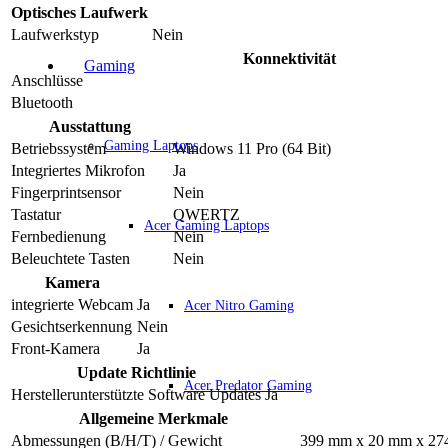
Optisches Laufwerk
Laufwerkstyp
Nein
Konnektivität
Gaming
Anschlüsse
Bluetooth
Ausstattung
Gaming Laptops
Betriebssystem
Windows 11 Pro (64 Bit)
Integriertes Mikrofon
Ja
Fingerprintsensor
Nein
Tastatur
QWERTZ
Acer Gaming Laptops
Fernbedienung
Nein
Beleuchtete Tasten
Nein
Kamera
integrierte Webcam
Ja
Acer Nitro Gaming
Gesichtserkennung
Nein
Front-Kamera
Ja
Update Richtlinie
Acer Predator Gaming
Herstellerunterstützte Software Updates
Ja
Allgemeine Merkmale
Abmessungen (B/H/T) / Gewicht
399 mm x 20 mm x 27