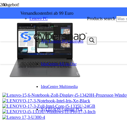
Angebot!
Versandkostenfrei ab 99 Euro
Products search
Lenovo PC
Alle Lenovo PCs anzeigen
IdeaCentre All-in-One
IdeaCentre Multimedia
Y-/LEGION Gaming PCs