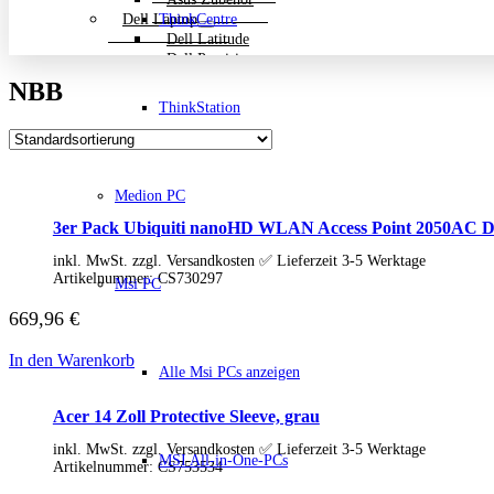
Dell Laptop
ThinkCentre
Dell Latitude
Dell Precision
Dell Zubehör
NBB
Gigabyte Laptop
ThinkStation
Gigabyte Aero
Gigabyte Aorus
Gigabyte Multimedia und Ultrabooks
Backpack Bundle Aktion
Medion PC
HP Laptop
200 Serie
3er Pack Ubiquiti nanoHD WLAN Access Point 2050AC 
Dragonfly
EliteBook
inkl. MwSt. zzgl. Versandkosten ✅ Lieferzeit 3-5 Werktage
ENVY
Artikelnummer:
CS730297
Msi PC
OmniBook
669,96
€
Pavilion
HP ProBook
Spectre
In den Warenkorb
Alle Msi PCs anzeigen
ZBook Workstation
ZBook Firefly
Acer 14 Zoll Protective Sleeve, grau
ZBook Fury
ZBook Power
inkl. MwSt. zzgl. Versandkosten ✅ Lieferzeit 3-5 Werktage
ZBook Studio
MSI All-in-One-PCs
Artikelnummer:
CS753534
ZBook Workstation