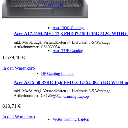
IdeaCentre All-in-One
Asus Gaming
IdeaCentre Multimedia
Y-/LEGION Gaming PCs
ThinkCentre
ThinkStation
Asus ROG Gaming
Medion PC
Acer A17-51M-74E2 17,3 FHD i7-150U 16G 512G W11H ink
Msi PC
Alle Msi PCs anzeigen
inkl. MwSt. zzgl. Versandkosten ✅ Lieferzeit 3-5 Werktage
MSI All-in-One-PCs
Artikelnummer:
CS1069954
MSI Gaming PCs
Asus TUF Gaming
MSI Cubi
1.579,48
€
MSI PRO DP
MSI Desktop & Gaming PC
In den Warenkorb
Zotac PC
HP Gaming Laptops
PC-Hardware
Arbeitsspeicher (RAM)
Acer A315-59-37KC 15,6 FHD i3-1215U 8G 512G W11H ink
Festplatten
Gaming Grafikkarte
inkl. MwSt. zzgl. Versandkosten ✅ Lieferzeit 3-5 Werktage
Grafikkarten
Artikelnummer:
CS1069902
Omen Gaming Laptop
Kühlung
813,71
€
Laufwerke
Lüfter
Mainboards
In den Warenkorb
Victus Gaming Laptop
Netzteile
Prozessoren