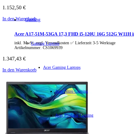
Business Captiva
1.152,50
€
Advanced Gaming Captiva
Ultimate Gaming Captiva
Highend Gaming Captiva
In den Warenkorb
Gaming
Workstation Captiva
Fractal Design
Acer A17-51M-53GA 17,3 FHD i5-120U 16G 512G W11H ink
Dell PC
Alle Dell PCs anzeigen
inkl. MwSt. zzgl. Versandkosten ✅ Lieferzeit 3-5 Werktage
Gaming Laptops
DELL Professional PCs
Artikelnummer:
CS1069939
DELL Workstations
Fujitsu PC
1.347,43
€
Gigabyte PC
Hm24 PC
Acer Gaming Laptops
In den Warenkorb
HP PC
Alle HP PCs anzeigen
HP Consumer PCs
HP All-in-Ones
Acer Nitro Gaming
OMEN PC
VICTUS by HP PCs
HP Professional PCs
HP Workstations
HP PC Zubehör
Acer Predator Gaming
Hyrican PC
Lenovo PC
Alle Lenovo PCs anzeigen