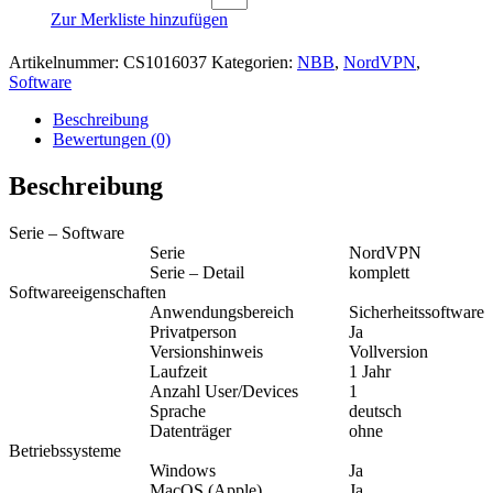
Zur Merkliste hinzufügen
Artikelnummer:
CS1016037
Kategorien:
NBB
,
NordVPN
,
Software
Beschreibung
Bewertungen (0)
Beschreibung
Serie – Software
Serie
NordVPN
Serie – Detail
komplett
Softwareeigenschaften
Anwendungsbereich
Sicherheitssoftware
Privatperson
Ja
Versionshinweis
Vollversion
Laufzeit
1 Jahr
Anzahl User/Devices
1
Sprache
deutsch
Datenträger
ohne
Betriebssysteme
Windows
Ja
MacOS (Apple)
Ja