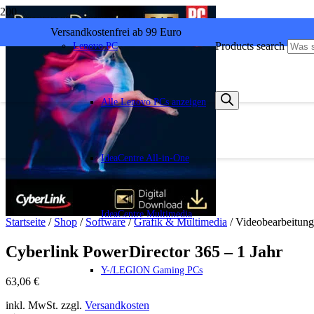
Versandkostenfrei ab 99 Euro
Products search
Lenovo PC
Alle Lenovo PCs anzeigen
IdeaCentre All-in-One
IdeaCentre Multimedia
Startseite
/
Shop
/
Software
/
Grafik & Multimedia
/ Videobearbeitung
Cyberlink PowerDirector 365 – 1 Jahr
Y-/LEGION Gaming PCs
63,06
€
inkl. MwSt. zzgl.
Versandkosten