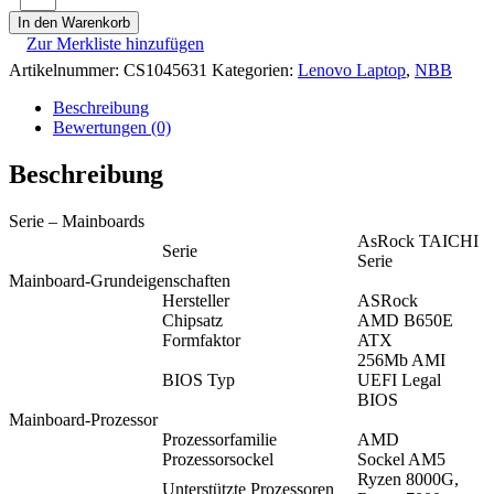
In den Warenkorb
Zur Merkliste hinzufügen
Artikelnummer:
CS1045631
Kategorien:
Lenovo Laptop
,
NBB
Beschreibung
Bewertungen (0)
Beschreibung
Serie – Mainboards
AsRock TAICHI
Serie
Serie
Mainboard-Grundeigenschaften
Hersteller
ASRock
Chipsatz
AMD B650E
Formfaktor
ATX
256Mb AMI
BIOS Typ
UEFI Legal
BIOS
Mainboard-Prozessor
Prozessorfamilie
AMD
Prozessorsockel
Sockel AM5
Ryzen 8000G,
Unterstützte Prozessoren