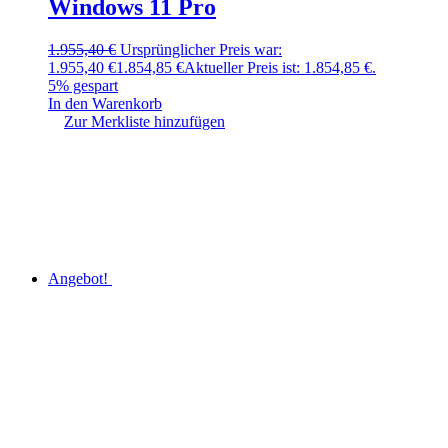
Windows 11 Pro
1.955,40
€
Ursprünglicher Preis war:
1.955,40 €
1.854,85
€
Aktueller Preis ist: 1.854,85 €.
5% gespart
In den Warenkorb
Zur Merkliste hinzufügen
Angebot!