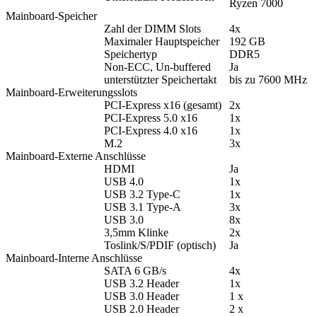
Ryzen 7000
Mainboard-Speicher
Zahl der DIMM Slots
4x
Maximaler Hauptspeicher
192 GB
Speichertyp
DDR5
Non-ECC, Un-buffered
Ja
unterstützter Speichertakt
bis zu 7600 MHz
Mainboard-Erweiterungsslots
PCI-Express x16 (gesamt)
2x
PCI-Express 5.0 x16
1x
PCI-Express 4.0 x16
1x
M.2
3x
Mainboard-Externe Anschlüsse
HDMI
Ja
USB 4.0
1x
USB 3.2 Type-C
1x
USB 3.1 Type-A
3x
USB 3.0
8x
3,5mm Klinke
2x
Toslink/S/PDIF (optisch)
Ja
Mainboard-Interne Anschlüsse
SATA 6 GB/s
4x
USB 3.2 Header
1x
USB 3.0 Header
1 x
USB 2.0 Header
2 x