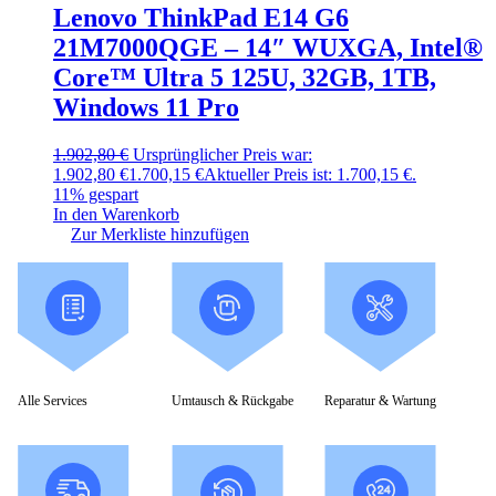
Lenovo ThinkPad E14 G6
21M7000QGE – 14″ WUXGA, Intel®
Core™ Ultra 5 125U, 32GB, 1TB,
Windows 11 Pro
1.902,80
€
Ursprünglicher Preis war:
1.902,80 €
1.700,15
€
Aktueller Preis ist: 1.700,15 €.
11% gespart
In den Warenkorb
Zur Merkliste hinzufügen
Alle Services
Umtausch & Rückgabe
Reparatur & Wartung