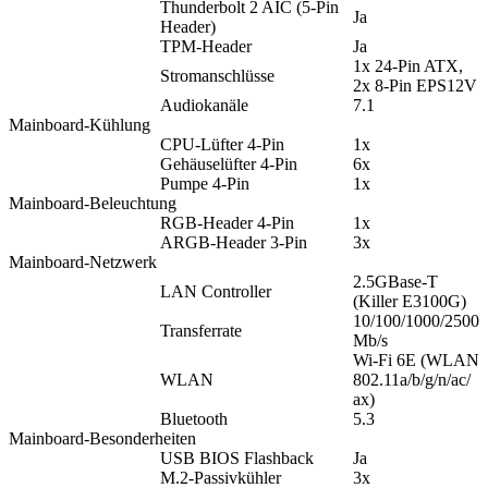
Thunderbolt 2 AIC (5-Pin
Ja
Header)
TPM-Header
Ja
1x 24-Pin ATX,
Stromanschlüsse
2x 8-Pin EPS12V
Audiokanäle
7.1
Mainboard-Kühlung
CPU-Lüfter 4-Pin
1x
Gehäuselüfter 4-Pin
6x
Pumpe 4-Pin
1x
Mainboard-Beleuchtung
RGB-Header 4-Pin
1x
ARGB-Header 3-Pin
3x
Mainboard-Netzwerk
2.5GBase-T
LAN Controller
(Killer E3100G)
10/100/1000/2500
Transferrate
Mb/s
Wi-Fi 6E (WLAN
WLAN
802.11a/​b/​g/​n/​ac/​
ax)
Bluetooth
5.3
Mainboard-Besonderheiten
USB BIOS Flashback
Ja
M.2-Passivkühler
3x