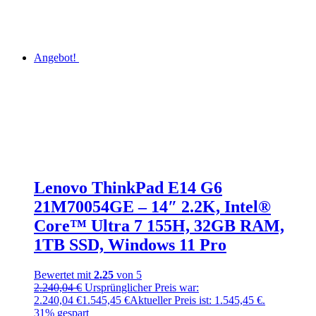
Angebot!
Lenovo ThinkPad E14 G6
21M70054GE – 14″ 2.2K, Intel®
Core™ Ultra 7 155H, 32GB RAM,
1TB SSD, Windows 11 Pro
Bewertet mit
2.25
von 5
2.240,04
€
Ursprünglicher Preis war:
2.240,04 €
1.545,45
€
Aktueller Preis ist: 1.545,45 €.
31% gespart