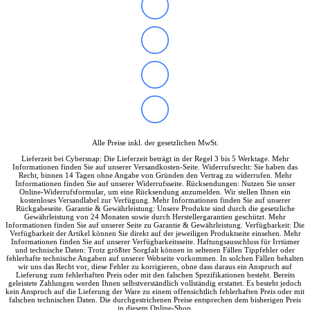
Soundkarten
Gaming
Gaming Laptops
Acer Gaming Laptops
Acer Nitro Gaming
Acer Predator Gaming
Asus Gaming
Asus ROG Gaming
Asus TUF Gaming
HP Gaming Laptops
Omen Gaming Laptop
Alle Preise inkl. der gesetzlichen MwSt.
Victus Gaming Laptop
Lenovo Gaming
Lieferzeit bei Cybersnap: Die Lieferzeit beträgt in der Regel 3 bis 5 Werktage. Mehr
Informationen finden Sie auf unserer Versandkosten-Seite. Widerrufsrecht: Sie haben das
Razer Laptop
Recht, binnen 14 Tagen ohne Angabe von Gründen den Vertrag zu widerrufen. Mehr
Razer Blade 18
Informationen finden Sie auf unserer Widerrufsseite. Rücksendungen: Nutzen Sie unser
Online-Widerrufsformular, um eine Rücksendung anzumelden. Wir stellen Ihnen ein
Razer Blade 16
kostenloses Versandlabel zur Verfügung. Mehr Informationen finden Sie auf unserer
Razer Blade 14
Rückgabeseite. Garantie & Gewährleistung: Unsere Produkte sind durch die gesetzliche
Gewährleistung von 24 Monaten sowie durch Herstellergarantien geschützt. Mehr
Gaming PC
Informationen finden Sie auf unserer Seite zu Garantie & Gewährleistung. Verfügbarkeit: Die
Gaming Headsets
Verfügbarkeit der Artikel können Sie direkt auf der jeweiligen Produktseite einsehen. Mehr
Informationen finden Sie auf unserer Verfügbarkeitsseite. Haftungsausschluss für Irrtümer
Gaming Maus
und technische Daten: Trotz größter Sorgfalt können in seltenen Fällen Tippfehler oder
Gaming Tastatur
fehlerhafte technische Angaben auf unserer Webseite vorkommen. In solchen Fällen behalten
wir uns das Recht vor, diese Fehler zu korrigieren, ohne dass daraus ein Anspruch auf
Gaming Monitor
Lieferung zum fehlerhaften Preis oder mit den falschen Spezifikationen besteht. Bereits
Gaming Stühle
geleistete Zahlungen werden Ihnen selbstverständlich vollständig erstattet. Es besteht jedoch
kein Anspruch auf die Lieferung der Ware zu einem offensichtlich fehlerhaften Preis oder mit
Software
falschen technischen Daten. Die durchgestrichenen Preise entsprechen dem bisherigen Preis
Alle Hersteller
in diesem Online-Shop.