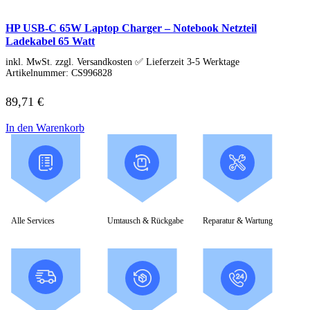
HP Zubehör
Huawei Laptop
Lenovo Laptop
HP USB-C 65W Laptop Charger – Notebook Netzteil
Lenovo Campus
Ladekabel 65 Watt
Lenovo Chromebooks
inkl. MwSt. zzgl. Versandkosten ✅ Lieferzeit 3-5 Werktage
Lenovo Convertibles
Artikelnummer:
CS996828
Lenovo Gaming
Lenovo ThinkPad
89,71
€
Alle ThinkPads
ThinkPad E-Serie
ThinkPad L-Serie
In den Warenkorb
ThinkPad T-Serie
ThinkPad P-Serie
ThinkPad X-Serie
ThinkPad Yoga
ThinkBook
Lenovo Ultrathin
V-Serie Ultrathin
Alle Services
Umtausch & Rückgabe
Reparatur & Wartung
IdeaPad Ultrathin
Yoga Premium Ultrathin
Lenovo Zubehör
Lenovo Docking & Hubs
Lenovo Tasche & Rucksack
Lenovo Netzteile
Lenovo Eingabegeräte