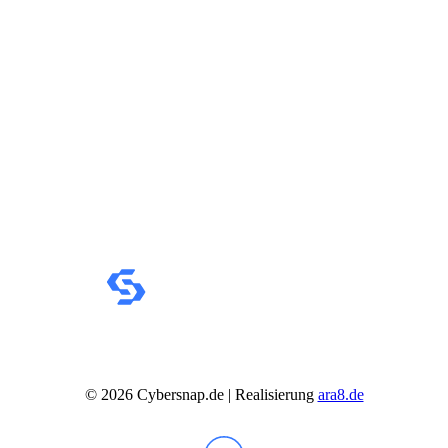
IdeaCentre All-in-One
IdeaCentre Multimedia
Y-/LEGION Gaming PCs
ThinkCentre
ThinkStation
Medion PC
Msi PC
Alle Msi PCs anzeigen
MSI All-in-One-PCs
MSI Gaming PCs
MSI Cubi
MSI PRO DP
MSI Desktop & Gaming PC
Zotac PC
PC-Hardware
Arbeitsspeicher (RAM)
Festplatten
Gaming Grafikkarte
Grafikkarten
Kühlung
Laufwerke
Lüfter
©
2026
Cybersnap.de | Realisierung
ara8.de
Mainboards
Netzteile
Prozessoren