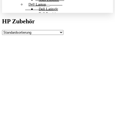
Dell Laptop
Dell Latitude
Dell Precision
Dell Zubehör
HP Zubehör
Gigabyte Laptop
Gigabyte Aero
Gigabyte Aorus
Gigabyte Multimedia und Ultrabooks
Backpack Bundle Aktion
HP Laptop
200 Serie
Dragonfly
EliteBook
ENVY
OmniBook
Pavilion
HP ProBook
Spectre
ZBook Workstation
ZBook Firefly
ZBook Fury
ZBook Power
ZBook Studio
ZBook Workstation