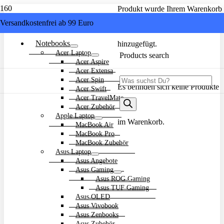
Produkt
wurde Ihrem Warenkorb
Versandkostenfrei ab 99 Euro
Alle Kategorien
Notebooks
hinzugefügt.
Acer Laptop
Products search
Acer Aspire
Acer Extensa
Acer Spin
Es befinden sich keine Produkte
Acer Swift
Acer TravelMate
Acer Zubehör
Apple Laptop
im Warenkorb.
MacBook Air
MacBook Pro
MacBook Zubehör
Asus Laptop
Asus Angebote
Asus Gaming
Asus ROG Gaming
Asus TUF Gaming
Asus OLED
Asus Vivobook
Asus Zenbooks
Asus Zubehör