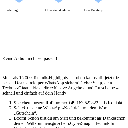
Lenovo Adapter & Kabel
Lenovo Bundles
Lieferung
Altgerätemitnahme
Live-Beratung
Microsoft Laptop
Surface Modelle
Surface Zubehör
MSI Laptop
Alle MSI Laptops
MSI Thin
MSI Alpha | Bravo | Delta
MSI Creator | Workstation
MSI Stealth | Raider | Titan
MSI Summit | Prestige | Modern
Keine Aktion mehr verpassen!
Razer Laptop
Razer Blade 14
Razer Blade 16
Mehr als 15.000 Technik-Highlights – und du kannst dir jetzt die
Razer Blade 18
besten Deals direkt per WhatsApp sichern! Cyber Snap, dein
Samsung Laptop
Technik-Gigant, bietet dir exklusive Angebote und Gutscheine –
Galaxy Book4
schnell und einfach auf dein Handy!
Galaxy Book4 360
Galaxy Book4 Edge
Speichere unsere Rufnummer +49 163 5228222 als Kontakt.
Galaxy Book4 Pro
Schick uns eine WhatsApp-Nachricht mit dem Wort
Galaxy Book4 Pro 360
„Gutschein“.
Galaxy Book4 Ultra
Boom! Schon bist du am Start und bekommst als Dankeschön
Galaxy Book4 Win Pro
deinen Willkommensgutschein.CyberSnap – Technik für
Galaxy Book3 360