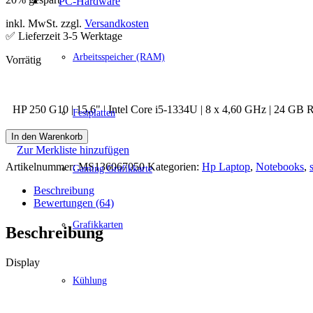
PC-Hardware
inkl. MwSt. zzgl.
Versandkosten
✅ Lieferzeit 3-5 Werktage
Arbeitsspeicher (RAM)
HP 250 G10 | 15,6" | Intel Core i5-1334U | 8 x 4,60 GHz | 24 GB
Festplatten
In den Warenkorb
Zur Merkliste hinzufügen
Artikelnummer:
MS136067050
Kategorien:
Hp Laptop
,
Notebooks
,
Gaming Grafikkarte
Beschreibung
Bewertungen (64)
Grafikkarten
Beschreibung
Display
Kühlung