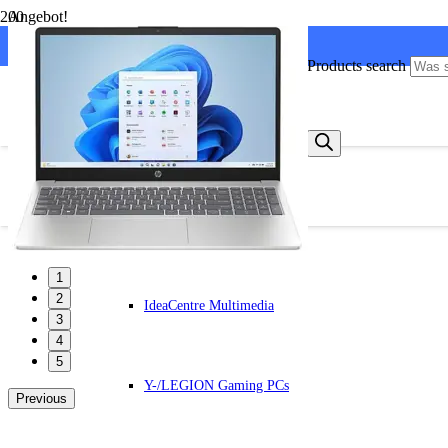
Angebot!
Versandkostenfrei ab 99 Euro
Products search
Lenovo PC
Alle Lenovo PCs anzeigen
IdeaCentre All-in-One
1
2
IdeaCentre Multimedia
3
4
5
Y-/LEGION Gaming PCs
Previous