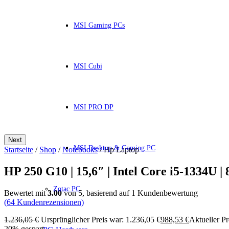
MSI Gaming PCs
MSI Cubi
MSI PRO DP
Next
MSI Desktop & Gaming PC
Startseite
/
Shop
/
Notebooks
/ Hp Laptop
HP 250 G10 | 15,6″ | Intel Core i5-1334U |
Zotac PC
Bewertet mit
3.00
von 5, basierend auf
1
Kundenbewertung
(
64
Kundenrezensionen)
1.236,05
€
Ursprünglicher Preis war: 1.236,05 €
988,53
€
Aktueller Pre
20% gespart