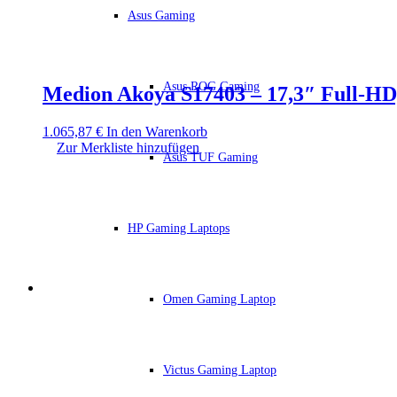
Asus Gaming
Asus ROG Gaming
Medion Akoya S17403 – 17,3″ Full-HD
1.065,87
€
In den Warenkorb
Zur Merkliste hinzufügen
Asus TUF Gaming
HP Gaming Laptops
Omen Gaming Laptop
Victus Gaming Laptop