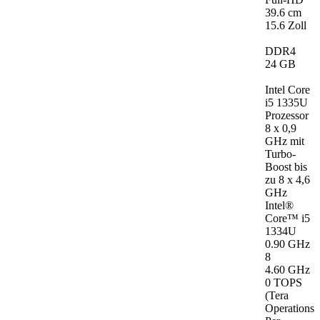
39.6 cm
15.6 Zoll
DDR4
24 GB
Intel Core
i5 1335U
Prozessor
8 x 0,9
GHz mit
Turbo-
Boost bis
zu 8 x 4,6
GHz
Intel®
Core™ i5
1334U
0.90 GHz
8
4.60 GHz
0 TOPS
(Tera
Operations