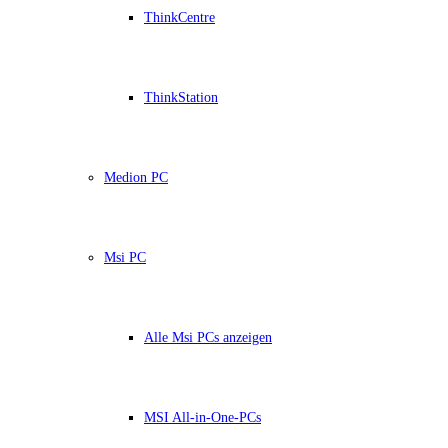
ThinkCentre
ThinkStation
Medion PC
Msi PC
Alle Msi PCs anzeigen
MSI All-in-One-PCs