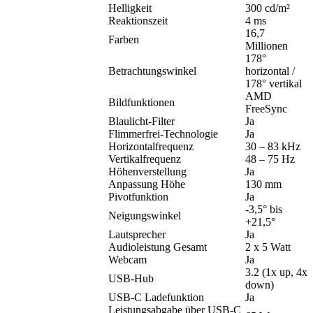
Helligkeit
300 cd/m²
Reaktionszeit
4 ms
16,7
Farben
Millionen
178°
Betrachtungswinkel
horizontal /
178° vertikal
AMD
Bildfunktionen
FreeSync
Blaulicht-Filter
Ja
Flimmerfrei-Technologie
Ja
Horizontalfrequenz
30 – 83 kHz
Vertikalfrequenz
48 – 75 Hz
Höhenverstellung
Ja
Anpassung Höhe
130 mm
Pivotfunktion
Ja
-3,5° bis
Neigungswinkel
+21,5°
Lautsprecher
Ja
Audioleistung Gesamt
2 x 5 Watt
Webcam
Ja
3.2 (1x up, 4x
USB-Hub
down)
USB-C Ladefunktion
Ja
Leistungsabgabe über USB-C