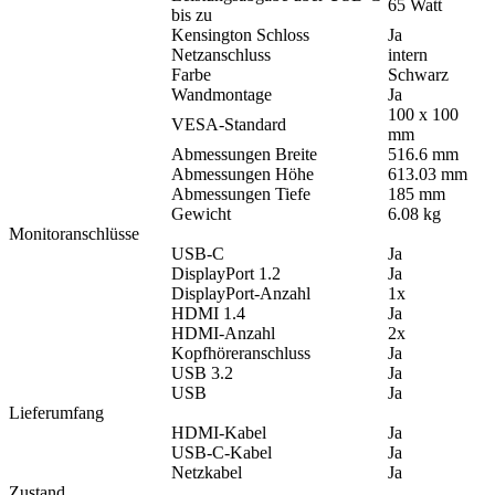
65 Watt
bis zu
Kensington Schloss
Ja
Netzanschluss
intern
Farbe
Schwarz
Wandmontage
Ja
100 x 100
VESA-Standard
mm
Abmessungen Breite
516.6 mm
Abmessungen Höhe
613.03 mm
Abmessungen Tiefe
185 mm
Gewicht
6.08 kg
Monitoranschlüsse
USB-C
Ja
DisplayPort 1.2
Ja
DisplayPort-Anzahl
1x
HDMI 1.4
Ja
HDMI-Anzahl
2x
Kopfhöreranschluss
Ja
USB 3.2
Ja
USB
Ja
Lieferumfang
HDMI-Kabel
Ja
USB-C-Kabel
Ja
Netzkabel
Ja
Zustand