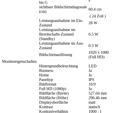
F
bis G
sichtbare Bildschirmdiagonale
60.4 cm
(cm)
( 24 Zoll )
Leistungsaufnahme im Ein-
28 W
Zustand
Leistungsaufnahme im
Bereitschafts-Zustand
0.5 W
(Standby)
Leistungsaufnahme im Aus-
0.3 W
Zustand
1920 x 1080
Bildschirmauflösung
(Full HD)
Monitoreigenschaften
Hintergrundbeleuchtung
LED
Business
Ja
Home
Ja
Paneltyp
IPS
Bildformat
16:9
Full HD (1080p)
Ja
Bildfläche (Breite)
527.04 mm
Bildfläche (Höhe)
296.46 mm
Displayoberfläche
matt
Kontrast
statisch
Kontrastverhältnis
1000 : 1