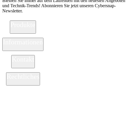
Bleiben Sie immer auf dem Laufenden mit den neuesten Angeboten
und Technik-Trends! Abonnieren Sie jetzt unseren Cybersnap-
Newsletter.
Produkte
Informationen
Kontakt
Rechtliches
ZAHLUNGSARTEN