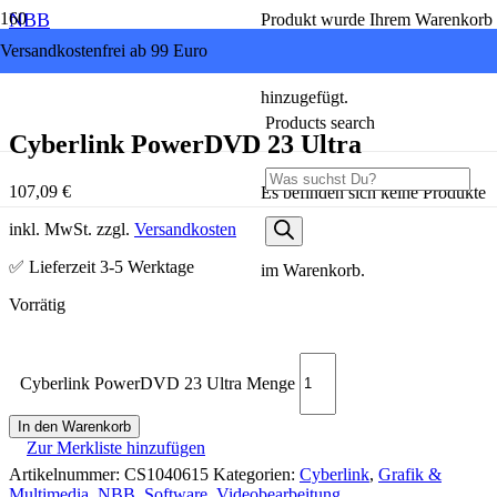
NBB
Produkt
wurde Ihrem Warenkorb
Versandkostenfrei ab 99 Euro
hinzugefügt.
Products search
Cyberlink PowerDVD 23 Ultra
107,09
€
Es befinden sich keine Produkte
inkl. MwSt. zzgl.
Versandkosten
✅ Lieferzeit 3-5 Werktage
im Warenkorb.
Cyberlink PowerDVD 23 Ultra Menge
In den Warenkorb
Zur Merkliste hinzufügen
Artikelnummer:
CS1040615
Kategorien:
Cyberlink
,
Grafik &
Multimedia
,
NBB
,
Software
,
Videobearbeitung