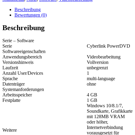
Beschreibung
Bewertungen (0)
Beschreibung
Serie – Software
Serie
Cyberlink PowerDVD
Softwareeigenschaften
Anwendungsbereich
Videobearbeitung
Versionshinweis
Vollversion
Laufzeit
unbegrenzt
Anzahl User/Devices
1
Sprache
multi-language
Datenträger
ohne
Systemanforderungen
Arbeitsspeicher
4 GB
Festplatte
1 GB
Windows 10/8.1/7,
Soundkarte, Grafikkarte
mit 128MB VRAM
oder höher,
Internetverbindung
Weitere
vorausgesetzt für