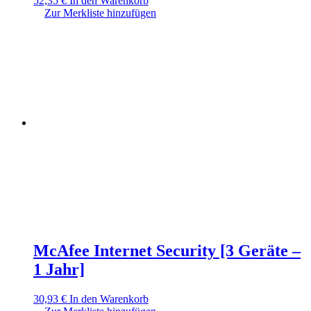
52,35
€
In den Warenkorb
Zur Merkliste hinzufügen
McAfee Internet Security [3 Geräte –
1 Jahr]
30,93
€
In den Warenkorb