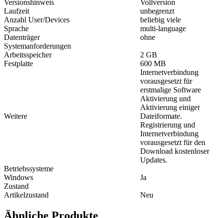
Versionshinweis
Vollversion
Laufzeit
unbegrenzt
Anzahl User/Devices
beliebig viele
Sprache
multi-language
Datenträger
ohne
Systemanforderungen
Arbeitsspeicher
2 GB
Festplatte
600 MB
Internetverbindung
vorausgesetzt für
erstmalige Software
Aktivierung und
Aktivierung einiger
Weitere
Dateiformate.
Registrierung und
Internetverbindung
vorausgesetzt für den
Download kostenloser
Updates.
Betriebssysteme
Windows
Ja
Zustand
Artikelzustand
Neu
Ähnliche Produkte