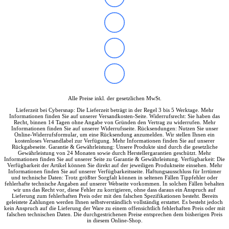
Alle Preise inkl. der gesetzlichen MwSt.
Lieferzeit bei Cybersnap: Die Lieferzeit beträgt in der Regel 3 bis 5 Werktage. Mehr
Informationen finden Sie auf unserer Versandkosten-Seite. Widerrufsrecht: Sie haben das
Recht, binnen 14 Tagen ohne Angabe von Gründen den Vertrag zu widerrufen. Mehr
Informationen finden Sie auf unserer Widerrufsseite. Rücksendungen: Nutzen Sie unser
Online-Widerrufsformular, um eine Rücksendung anzumelden. Wir stellen Ihnen ein
kostenloses Versandlabel zur Verfügung. Mehr Informationen finden Sie auf unserer
Rückgabeseite. Garantie & Gewährleistung: Unsere Produkte sind durch die gesetzliche
Gewährleistung von 24 Monaten sowie durch Herstellergarantien geschützt. Mehr
Informationen finden Sie auf unserer Seite zu Garantie & Gewährleistung. Verfügbarkeit: Die
Verfügbarkeit der Artikel können Sie direkt auf der jeweiligen Produktseite einsehen. Mehr
Informationen finden Sie auf unserer Verfügbarkeitsseite. Haftungsausschluss für Irrtümer
und technische Daten: Trotz größter Sorgfalt können in seltenen Fällen Tippfehler oder
fehlerhafte technische Angaben auf unserer Webseite vorkommen. In solchen Fällen behalten
wir uns das Recht vor, diese Fehler zu korrigieren, ohne dass daraus ein Anspruch auf
Lieferung zum fehlerhaften Preis oder mit den falschen Spezifikationen besteht. Bereits
geleistete Zahlungen werden Ihnen selbstverständlich vollständig erstattet. Es besteht jedoch
kein Anspruch auf die Lieferung der Ware zu einem offensichtlich fehlerhaften Preis oder mit
falschen technischen Daten. Die durchgestrichenen Preise entsprechen dem bisherigen Preis
in diesem Online-Shop.