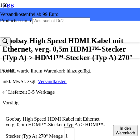
NBB
Versandkostenfrei ab 99 Euro
Products search
Goobay High Speed HDMI Kabel mit
Ethernet, verg. 0,5m HDMI™-Stecker
(Typ A) > HDMI™-Stecker (Typ A) 270°
5,94
€
Produkt
wurde Ihrem Warenkorb hinzugefügt.
inkl. MwSt. zzgl.
Versandkosten
✅ Lieferzeit 3-5 Werktage
Goobay High Speed HDMI Kabel mit Ethernet,
verg. 0,5m HDMI™-Stecker (Typ A) > HDMI™-
In den
Warenkorb
Stecker (Typ A) 270° Menge