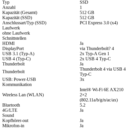
Typ
SSD
Anzahl
1
Kapazität (Gesamt)
512 GB
Kapazität (SSD)
512 GB
Anschlussart/Typ (SSD)
PCI Express 3.0 (x4)
Laufwerk
ohne Laufwerk
Schnittstellen
HDMI
Ja
DisplayPort
via Thunderbolt? 4
USB 3.1 (Typ-A)
2x Typ-A Gen 1
USB 4 (Typ-C)
2x USB 4 Typ-C
Thunderbolt
Ja
Thunderbolt 4 via USB 4
Thunderbolt
Typ-C
USB: Power-USB
3x
Kommunikation
Intel® Wi-Fi 6E AX210
Wireless Lan (WLAN)
2×2
(802.11a/b/g/n/ac/ax)
Bluetooth
5.2
4G/LTE
Ja
Sound
Kopfhörer-out
Ja
Mikrofon-in
Ja