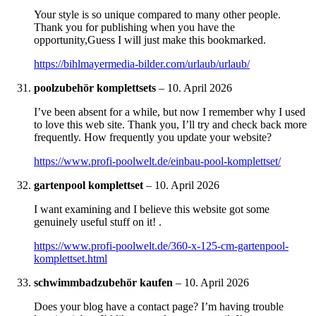
Your style is so unique compared to many other people.
Thank you for publishing when you have the
opportunity,Guess I will just make this bookmarked.
https://bihlmayermedia-bilder.com/urlaub/urlaub/
poolzubehör komplettsets
–
10. April 2026
I’ve been absent for a while, but now I remember why I used
to love this web site. Thank you, I’ll try and check back more
frequently. How frequently you update your website?
https://www.profi-poolwelt.de/einbau-pool-komplettset/
gartenpool komplettset
–
10. April 2026
I want examining and I believe this website got some
genuinely useful stuff on it! .
https://www.profi-poolwelt.de/360-x-125-cm-gartenpool-
komplettset.html
schwimmbadzubehör kaufen
–
10. April 2026
Does your blog have a contact page? I’m having trouble