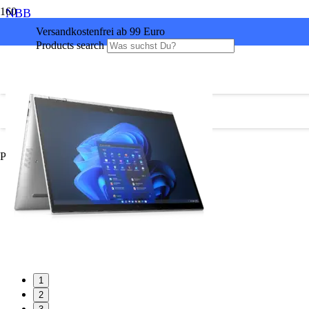
NBB
Versandkostenfrei ab 99 Euro
Products search
Produkt
wurde Ihrem Warenkorb hinzugefügt.
1
2