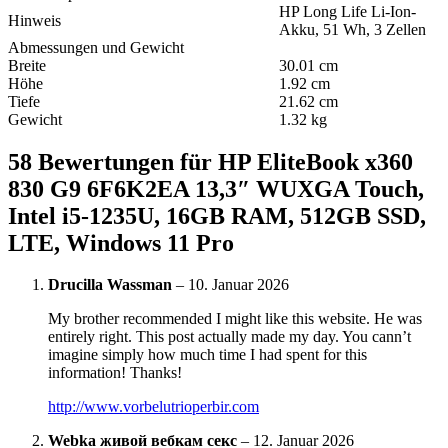
HP Long Life Li-Ion-
Hinweis
Akku, 51 Wh, 3 Zellen
Abmessungen und Gewicht
Breite
30.01 cm
Höhe
1.92 cm
Tiefe
21.62 cm
Gewicht
1.32 kg
58 Bewertungen für
HP EliteBook x360
830 G9 6F6K2EA 13,3″ WUXGA Touch,
Intel i5-1235U, 16GB RAM, 512GB SSD,
LTE, Windows 11 Pro
Drucilla Wassman
–
10. Januar 2026
My brother recommended I might like this website. He was
entirely right. This post actually made my day. You cann’t
imagine simply how much time I had spent for this
information! Thanks!
http://www.vorbelutrioperbir.com
Webka живой вебкам секс
–
12. Januar 2026