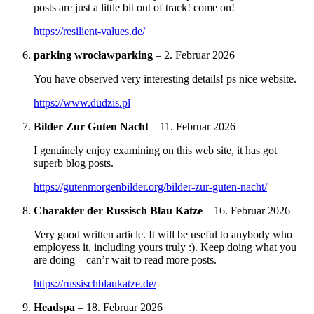
posts are just a little bit out of track! come on!
https://resilient-values.de/
parking wrocławparking
–
2. Februar 2026
You have observed very interesting details! ps nice website.
https://www.dudzis.pl
Bilder Zur Guten Nacht
–
11. Februar 2026
I genuinely enjoy examining on this web site, it has got
superb blog posts.
https://gutenmorgenbilder.org/bilder-zur-guten-nacht/
Charakter der Russisch Blau Katze
–
16. Februar 2026
Very good written article. It will be useful to anybody who
employess it, including yours truly :). Keep doing what you
are doing – can’r wait to read more posts.
https://russischblaukatze.de/
Headspa
–
18. Februar 2026