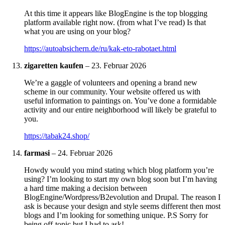
At this time it appears like BlogEngine is the top blogging
platform available right now. (from what I’ve read) Is that
what you are using on your blog?
https://autoabsichern.de/ru/kak-eto-rabotaet.html
zigaretten kaufen
–
23. Februar 2026
We’re a gaggle of volunteers and opening a brand new
scheme in our community. Your website offered us with
useful information to paintings on. You’ve done a formidable
activity and our entire neighborhood will likely be grateful to
you.
https://tabak24.shop/
farmasi
–
24. Februar 2026
Howdy would you mind stating which blog platform you’re
using? I’m looking to start my own blog soon but I’m having
a hard time making a decision between
BlogEngine/Wordpress/B2evolution and Drupal. The reason I
ask is because your design and style seems different then most
blogs and I’m looking for something unique. P.S Sorry for
being off-topic but I had to ask!