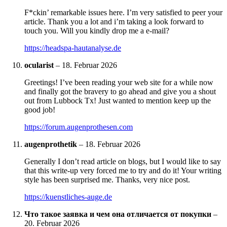
F*ckin’ remarkable issues here. I’m very satisfied to peer your
article. Thank you a lot and i’m taking a look forward to
touch you. Will you kindly drop me a e-mail?
https://headspa-hautanalyse.de
ocularist
–
18. Februar 2026
Greetings! I’ve been reading your web site for a while now
and finally got the bravery to go ahead and give you a shout
out from Lubbock Tx! Just wanted to mention keep up the
good job!
https://forum.augenprothesen.com
augenprothetik
–
18. Februar 2026
Generally I don’t read article on blogs, but I would like to say
that this write-up very forced me to try and do it! Your writing
style has been surprised me. Thanks, very nice post.
https://kuenstliches-auge.de
Что такое заявка и чем она отличается от покупки
–
20. Februar 2026