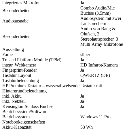
integriertes Mikrofon
Ja
Combo Audio/Mic
Besonderheiten
Buchse (3.5mm)
Audiosystem mit zwei
Audioausgabe
Lautsprechern
Audio von Bang &
Olufsen, 2
Besonderheiten
Stereolautsprecher, 3
Multi-Array-Mikrofone
Ausstattung
Farbe
silber
Trusted Platform Module (TPM)
Ja
integr. Webkamera
HD Infrarot-Kamera
Fingerprint-Reader
Ja
Tastatur-Layout
QWERTZ (DE)
Tastaturbeleuchtung
Ja
HP Premium Tastatur – wasserabweisende Tastatur mit
Hintergrundbeleuchtung
inkl. Akku
Ja
inkl. Netzteil
Ja
Kensington-Schloss Buchse
Ja
Betriebssystem/Software
Betriebssystem
Windows 11 Pro
Notebookeigenschaften
Akku-Kapazität
53 Wh