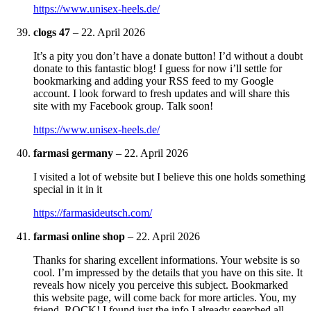
https://www.unisex-heels.de/
clogs 47
–
22. April 2026
It’s a pity you don’t have a donate button! I’d without a doubt
donate to this fantastic blog! I guess for now i’ll settle for
bookmarking and adding your RSS feed to my Google
account. I look forward to fresh updates and will share this
site with my Facebook group. Talk soon!
https://www.unisex-heels.de/
farmasi germany
–
22. April 2026
I visited a lot of website but I believe this one holds something
special in it in it
https://farmasideutsch.com/
farmasi online shop
–
22. April 2026
Thanks for sharing excellent informations. Your website is so
cool. I’m impressed by the details that you have on this site. It
reveals how nicely you perceive this subject. Bookmarked
this website page, will come back for more articles. You, my
friend, ROCK! I found just the info I already searched all