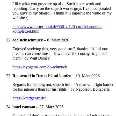
I like what you guys are up also. Such smart work and
reporting! Carry on the superb works guys I’ve incorporated
you guys to my blogroll. I think it’ll improve the value of my
website :).
https://www.mister-pool.de/550-x-120-cm-einbaupool-
komplettset.html
edelsteinschmuck
–
8. März 2026
Enjoyed studying this, very good stuff, thanks. “All of our
dreams can come true — if we have the courage to pursue
them.” by Walt Disney.
https://riyogems.com/de-schmuck
Retatrutid in Deutschland kaufen
–
10. März 2026
Regards for helping out, superb info. “A man will fight harder
for his interests than for his rights.” by Napoleon Bonaparte.
https://kraftgenix.de/
hotel ramsau
–
27. März 2026
Generally I don’t learn post on blogs, however I wish to say