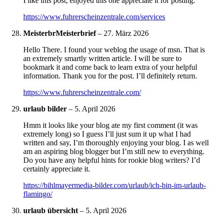
I like this post, enjoyed this one appreciate it for posting.
https://www.fuhrerscheinzentrale.com/services
MeisterbrMeisterbrief
–
27. März 2026
Hello There. I found your weblog the usage of msn. That is
an extremely smartly written article. I will be sure to
bookmark it and come back to learn extra of your helpful
information. Thank you for the post. I’ll definitely return.
https://www.fuhrerscheinzentrale.com/
urlaub bilder
–
5. April 2026
Hmm it looks like your blog ate my first comment (it was
extremely long) so I guess I’ll just sum it up what I had
written and say, I’m thoroughly enjoying your blog. I as well
am an aspiring blog blogger but I’m still new to everything.
Do you have any helpful hints for rookie blog writers? I’d
certainly appreciate it.
https://bihlmayermedia-bilder.com/urlaub/ich-bin-im-urlaub-
flamingo/
urlaub übersicht
–
5. April 2026