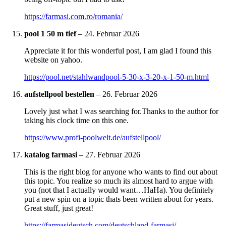
https://farmasi.com.ro/romania/
pool 1 50 m tief
–
24. Februar 2026
Appreciate it for this wonderful post, I am glad I found this
website on yahoo.
https://pool.net/stahlwandpool-5-30-x-3-20-x-1-50-m.html
aufstellpool bestellen
–
26. Februar 2026
Lovely just what I was searching for.Thanks to the author for
taking his clock time on this one.
https://www.profi-poolwelt.de/aufstellpool/
katalog farmasi
–
27. Februar 2026
This is the right blog for anyone who wants to find out about
this topic. You realize so much its almost hard to argue with
you (not that I actually would want…HaHa). You definitely
put a new spin on a topic thats been written about for years.
Great stuff, just great!
https://farmasideutsch.com/deutschland-farmasi/