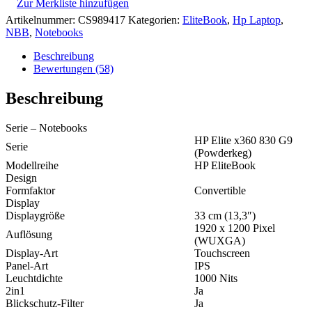
Zur Merkliste hinzufügen
Artikelnummer:
CS989417
Kategorien:
EliteBook
,
Hp Laptop
,
NBB
,
Notebooks
Beschreibung
Bewertungen (58)
Beschreibung
Serie – Notebooks
HP Elite x360 830 G9
Serie
(Powderkeg)
Modellreihe
HP EliteBook
Design
Formfaktor
Convertible
Display
Displaygröße
33 cm (13,3″)
1920 x 1200 Pixel
Auflösung
(WUXGA)
Display-Art
Touchscreen
Panel-Art
IPS
Leuchtdichte
1000 Nits
2in1
Ja
Blickschutz-Filter
Ja