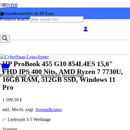
NBB
Versandkostenfrei ab 99 Euro
Products search
HP ProBook 455 G10 854L4ES 15,6″
FHD IPS 400 Nits, AMD Ryzen 7 7730U,
Produkt
wurde Ihrem Warenkorb hinzugefügt.
16GB RAM, 512GB SSD, Windows 11
Pro
1.599,59
€
inkl. MwSt. zzgl.
Versandkosten
✅ Lieferzeit 3-5 Werktage