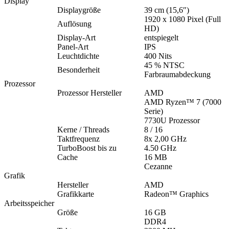
Display
Displaygröße
39 cm (15,6″)
1920 x 1080 Pixel (Full
Auflösung
HD)
Display-Art
entspiegelt
Panel-Art
IPS
Leuchtdichte
400 Nits
45 % NTSC
Besonderheit
Farbraumabdeckung
Prozessor
Prozessor Hersteller
AMD
AMD Ryzen™ 7 (7000
Serie)
7730U Prozessor
Kerne / Threads
8 / 16
Taktfrequenz
8x 2,00 GHz
TurboBoost bis zu
4.50 GHz
Cache
16 MB
Cezanne
Grafik
Hersteller
AMD
Grafikkarte
Radeon™ Graphics
Arbeitsspeicher
Größe
16 GB
DDR4