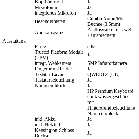
Kopfhörer-out
Ja
Mikrofon-in
Ja
integriertes Mikrofon
Ja
Combo Audio/Mic
Besonderheiten
Buchse (3.5mm)
Audiosystem mit zwei
Audioausgabe
Lautsprechern
Ausstattung
Farbe
silber
Trusted Platform Module
Ja
(TPM)
integr. Webkamera
5MP Infrarotkamera
Fingerprint-Reader
Ja
Tastatur-Layout
QWERTZ (DE)
Tastaturbeleuchtung
Ja
Nummernblock
Ja
HP Premium Keyboard,
spritzwassergeschützt
mit
Hintergrundbeleuchtung,
Nummernblock
inkl. Akku
Ja
inkl. Netzteil
Ja
Kensington-Schloss
Ja
Buchse