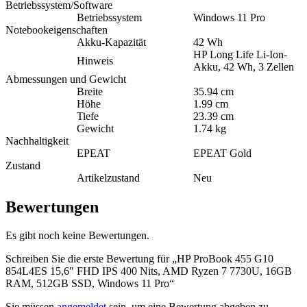
Betriebssystem/Software
Betriebssystem
Windows 11 Pro
Notebookeigenschaften
Akku-Kapazität
42 Wh
HP Long Life Li-Ion-
Hinweis
Akku, 42 Wh, 3 Zellen
Abmessungen und Gewicht
Breite
35.94 cm
Höhe
1.99 cm
Tiefe
23.39 cm
Gewicht
1.74 kg
Nachhaltigkeit
EPEAT
EPEAT Gold
Zustand
Artikelzustand
Neu
Bewertungen
Es gibt noch keine Bewertungen.
Schreiben Sie die erste Bewertung für „HP ProBook 455 G10
854L4ES 15,6″ FHD IPS 400 Nits, AMD Ryzen 7 7730U, 16GB
RAM, 512GB SSD, Windows 11 Pro“
Sie müssen
angemeldet
sein, um eine Bewertung abgeben zu