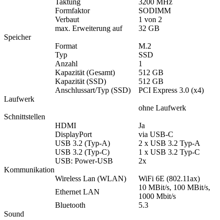
Taktung
3200 MHz
Formfaktor
SODIMM
Verbaut
1 von 2
max. Erweiterung auf
32 GB
Speicher
Format
M.2
Typ
SSD
Anzahl
1
Kapazität (Gesamt)
512 GB
Kapazität (SSD)
512 GB
Anschlussart/Typ (SSD)
PCI Express 3.0 (x4)
Laufwerk
ohne Laufwerk
Schnittstellen
HDMI
Ja
DisplayPort
via USB-C
USB 3.2 (Typ-A)
2 x USB 3.2 Typ-A
USB 3.2 (Typ-C)
1 x USB 3.2 Typ-C
USB: Power-USB
2x
Kommunikation
Wireless Lan (WLAN)
WiFi 6E (802.11ax)
10 MBit/s, 100 MBit/s,
Ethernet LAN
1000 Mbit/s
Bluetooth
5.3
Sound