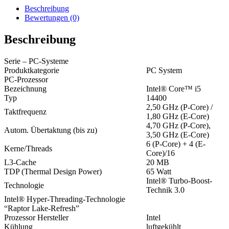
Beschreibung
Bewertungen (0)
Beschreibung
Serie – PC-Systeme
Produktkategorie
PC System
PC-Prozessor
Bezeichnung
Intel® Core™ i5
Typ
14400
2,50 GHz (P-Core) /
Taktfrequenz
1,80 GHz (E-Core)
4,70 GHz (P-Core),
Autom. Übertaktung (bis zu)
3,50 GHz (E-Core)
6 (P-Core) + 4 (E-
Kerne/Threads
Core)/16
L3-Cache
20 MB
TDP (Thermal Design Power)
65 Watt
Intel® Turbo-Boost-
Technologie
Technik 3.0
Intel® Hyper-Threading-Technologie
“Raptor Lake-Refresh”
Prozessor Hersteller
Intel
Kühlung
luftgekühlt