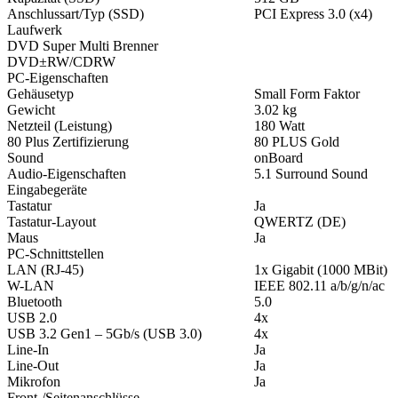
Anschlussart/Typ (SSD)
PCI Express 3.0 (x4)
Laufwerk
DVD Super Multi Brenner
DVD±RW/CDRW
PC-Eigenschaften
Gehäusetyp
Small Form Faktor
Gewicht
3.02 kg
Netzteil (Leistung)
180 Watt
80 Plus Zertifizierung
80 PLUS Gold
Sound
onBoard
Audio-Eigenschaften
5.1 Surround Sound
Eingabegeräte
Tastatur
Ja
Tastatur-Layout
QWERTZ (DE)
Maus
Ja
PC-Schnittstellen
LAN (RJ-45)
1x Gigabit (1000 MBit)
W-LAN
IEEE 802.11 a/b/g/n/ac
Bluetooth
5.0
USB 2.0
4x
USB 3.2 Gen1 – 5Gb/s (USB 3.0)
4x
Line-In
Ja
Line-Out
Ja
Mikrofon
Ja
Front-/Seitenanschlüsse