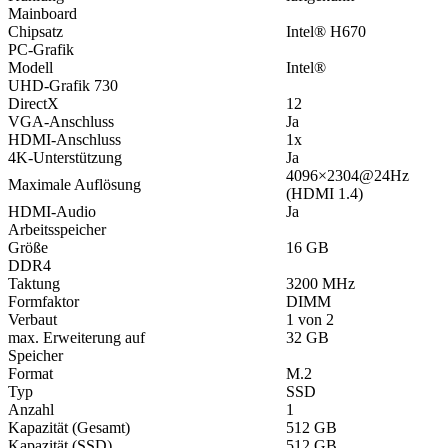
Mainboard
Chipsatz
Intel® H670
PC-Grafik
Modell
Intel®
UHD-Grafik 730
DirectX
12
VGA-Anschluss
Ja
HDMI-Anschluss
1x
4K-Unterstützung
Ja
4096×2304@24Hz
Maximale Auflösung
(HDMI 1.4)
HDMI-Audio
Ja
Arbeitsspeicher
Größe
16 GB
DDR4
Taktung
3200 MHz
Formfaktor
DIMM
Verbaut
1 von 2
max. Erweiterung auf
32 GB
Speicher
Format
M.2
Typ
SSD
Anzahl
1
Kapazität (Gesamt)
512 GB
Kapazität (SSD)
512 GB