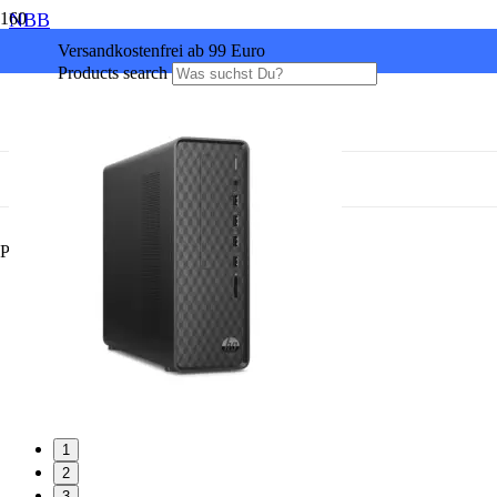
NBB
Versandkostenfrei ab 99 Euro
Products search
Produkt
wurde Ihrem Warenkorb hinzugefügt.
1
2
3