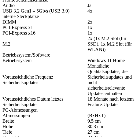
Audio
Ja
USB 3.2 Gen1 – 5Gb/s (USB 3.0)
4x
interne Steckplätze
DIMM
2x
PCI-Express x1
1x
PCI-Express x16
1x
2x (1x M.2 Slot (für
M.2
SSD), 1x M.2 Slot (für
WLAN))
Betriebssystem/Software
Betriebssystem
Windows 11 Home
Monatliche
Qualitätsupdates, die
Voraussichtliche Frequenz
Sicherheitsupdates und
Sicherheitsupdates
nicht
sicherheitsrelevante
Updates enthalten
Voraussichtliches Datum letztes
18 Monate nach letztem
Sicherheitsupdate
Feature-Update
PC-Abmessungen
Abmessungen
(BxHxT)
Breite
9.5 cm
Höhe
30.3 cm
Tiefe
27 cm