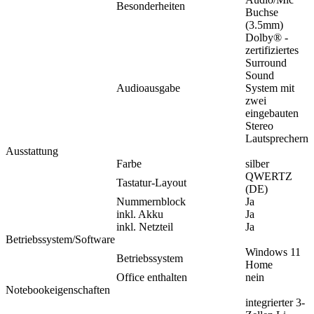
Besonderheiten
Buchse
(3.5mm)
Dolby® -
zertifiziertes
Surround
Sound
Audioausgabe
System mit
zwei
eingebauten
Stereo
Lautsprechern
Ausstattung
Farbe
silber
QWERTZ
Tastatur-Layout
(DE)
Nummernblock
Ja
inkl. Akku
Ja
inkl. Netzteil
Ja
Betriebssystem/Software
Windows 11
Betriebssystem
Home
Office enthalten
nein
Notebookeigenschaften
integrierter 3-