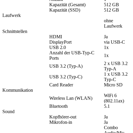
Kapazität (Gesamt)
512 GB
Kapazität (SSD)
512 GB
Laufwerk
ohne
Laufwerk
Schnittstellen
HDMI
Ja
DisplayPort
via USB-C
USB 2.0
1x
Anzahl der USB-Typ-C
1x
Ports
2 x USB 3.2
USB 3.2 (Typ-A)
Typ-A
1 x USB 3.2
USB 3.2 (Typ-C)
Typ-C
Card Reader
Micro SD
Kommunikation
WiFi 6
Wireless Lan (WLAN)
(802.11ax)
Bluetooth
5.1
Sound
Kopfhörer-out
Ja
Mikrofon-in
Ja
Combo
Audio/Mic