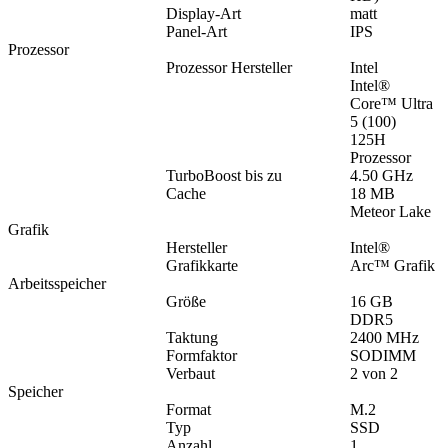
Display-Art
matt
Panel-Art
IPS
Prozessor
Prozessor Hersteller
Intel
Intel®
Core™ Ultra
5 (100)
125H
Prozessor
TurboBoost bis zu
4.50 GHz
Cache
18 MB
Meteor Lake
Grafik
Hersteller
Intel®
Grafikkarte
Arc™ Grafik
Arbeitsspeicher
Größe
16 GB
DDR5
Taktung
2400 MHz
Formfaktor
SODIMM
Verbaut
2 von 2
Speicher
Format
M.2
Typ
SSD
Anzahl
1