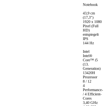
Notebook
43,9 cm
(17,3″)
1920 x 1080
Pixel (Full
HD)
entspiegelt
IPS
144 Hz
Intel
Intel®
Core™ i5
(13.
Generation)
13420H
Prozessor
8 / 12
4
Performance-
/ 4 Efficient-
Cores
3,40 GHz