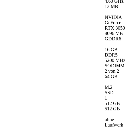
4.60 GHz
12 MB
NVIDIA
GeForce
RTX 3050
4096 MB
GDDR6
16 GB
DDR5
5200 MHz
SODIMM
2 von 2
64 GB
M.2
SSD
1
512 GB
512 GB
ohne
Laufwerk