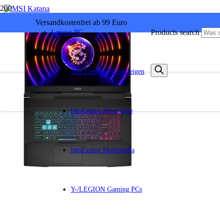
Versandkostenfrei ab 99 Euro
Products search
Lenovo PC
Alle Lenovo PCs anzeigen
IdeaCentre All-in-One
IdeaCentre Multimedia
Y-/LEGION Gaming PCs