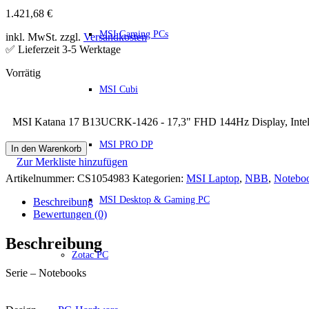
1.421,68
€
MSI Gaming PCs
inkl. MwSt. zzgl.
Versandkosten
✅ Lieferzeit 3-5 Werktage
MSI Cubi
MSI Katana 17 B13UCRK-1426 - 17,3" FHD 144Hz Display, I
MSI PRO DP
In den Warenkorb
Zur Merkliste hinzufügen
Artikelnummer:
CS1054983
Kategorien:
MSI Laptop
,
NBB
,
Notebo
MSI Desktop & Gaming PC
Beschreibung
Bewertungen (0)
Beschreibung
Zotac PC
Serie – Notebooks