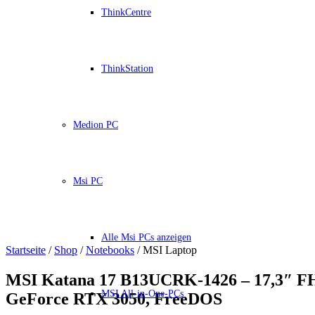
ThinkCentre
ThinkStation
Medion PC
Msi PC
Alle Msi PCs anzeigen
Startseite
/
Shop
/
Notebooks
/ MSI Laptop
MSI Katana 17 B13UCRK-1426 – 17,3″ FH
MSI All-in-One-PCs
GeForce RTX 3050, FreeDOS