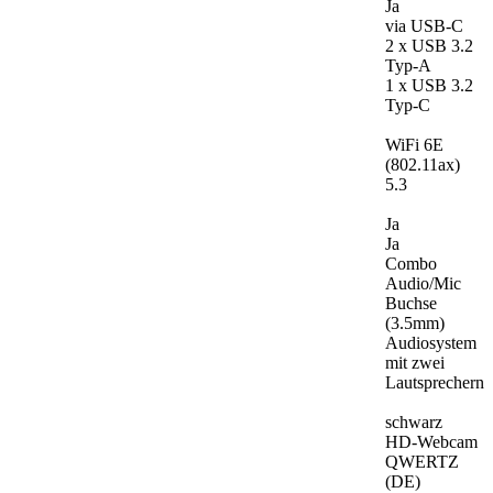
Ja
via USB-C
2 x USB 3.2
Typ-A
1 x USB 3.2
Typ-C
WiFi 6E
(802.11ax)
5.3
Ja
Ja
Combo
Audio/Mic
Buchse
(3.5mm)
Audiosystem
mit zwei
Lautsprechern
schwarz
HD-Webcam
QWERTZ
(DE)