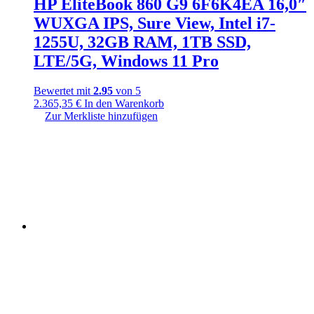
HP EliteBook 860 G9 6F6K4EA 16,0″
WUXGA IPS, Sure View, Intel i7-
1255U, 32GB RAM, 1TB SSD,
LTE/5G, Windows 11 Pro
Bewertet mit
2.95
von 5
2.365,35
€
In den Warenkorb
Zur Merkliste hinzufügen