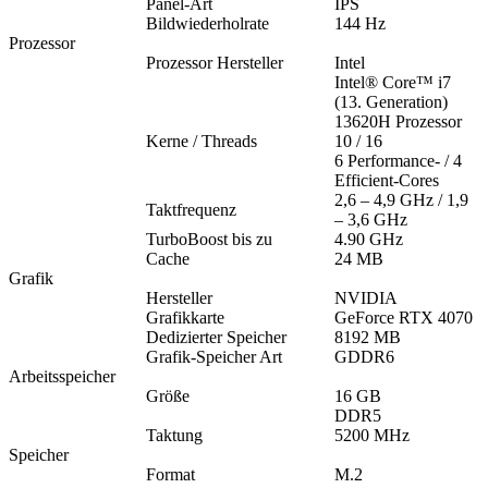
Panel-Art
IPS
Bildwiederholrate
144 Hz
Prozessor
Prozessor Hersteller
Intel
Intel® Core™ i7
(13. Generation)
13620H Prozessor
Kerne / Threads
10 / 16
6 Performance- / 4
Efficient-Cores
2,6 – 4,9 GHz / 1,9
Taktfrequenz
– 3,6 GHz
TurboBoost bis zu
4.90 GHz
Cache
24 MB
Grafik
Hersteller
NVIDIA
Grafikkarte
GeForce RTX 4070
Dedizierter Speicher
8192 MB
Grafik-Speicher Art
GDDR6
Arbeitsspeicher
Größe
16 GB
DDR5
Taktung
5200 MHz
Speicher
Format
M.2