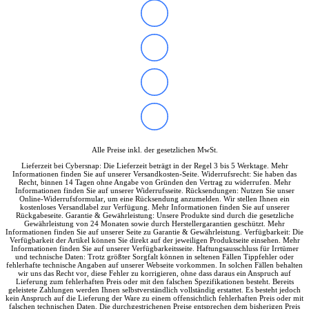
Alle Preise inkl. der gesetzlichen MwSt.
Lieferzeit bei Cybersnap: Die Lieferzeit beträgt in der Regel 3 bis 5 Werktage. Mehr
Informationen finden Sie auf unserer Versandkosten-Seite. Widerrufsrecht: Sie haben das
Recht, binnen 14 Tagen ohne Angabe von Gründen den Vertrag zu widerrufen. Mehr
Informationen finden Sie auf unserer Widerrufsseite. Rücksendungen: Nutzen Sie unser
Online-Widerrufsformular, um eine Rücksendung anzumelden. Wir stellen Ihnen ein
kostenloses Versandlabel zur Verfügung. Mehr Informationen finden Sie auf unserer
Rückgabeseite. Garantie & Gewährleistung: Unsere Produkte sind durch die gesetzliche
Gewährleistung von 24 Monaten sowie durch Herstellergarantien geschützt. Mehr
Informationen finden Sie auf unserer Seite zu Garantie & Gewährleistung. Verfügbarkeit: Die
Verfügbarkeit der Artikel können Sie direkt auf der jeweiligen Produktseite einsehen. Mehr
Informationen finden Sie auf unserer Verfügbarkeitsseite. Haftungsausschluss für Irrtümer
und technische Daten: Trotz größter Sorgfalt können in seltenen Fällen Tippfehler oder
fehlerhafte technische Angaben auf unserer Webseite vorkommen. In solchen Fällen behalten
wir uns das Recht vor, diese Fehler zu korrigieren, ohne dass daraus ein Anspruch auf
Lieferung zum fehlerhaften Preis oder mit den falschen Spezifikationen besteht. Bereits
geleistete Zahlungen werden Ihnen selbstverständlich vollständig erstattet. Es besteht jedoch
kein Anspruch auf die Lieferung der Ware zu einem offensichtlich fehlerhaften Preis oder mit
falschen technischen Daten. Die durchgestrichenen Preise entsprechen dem bisherigen Preis