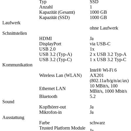
Typ
SSD
Anzahl
1
Kapazität (Gesamt)
1000 GB
Kapazität (SSD)
1000 GB
Laufwerk
ohne Laufwerk
Schnittstellen
HDMI
Ja
DisplayPort
via USB-C
USB 2.0
1x
USB 3.2 (Typ-A)
2 x USB 3.2 Typ-A
USB 3.2 (Typ-C)
1 x USB 3.2 Typ-C
Kommunikation
Intel® Wi-Fi 6
Wireless Lan (WLAN)
AX201
(802.11a/b/g/n/ac/ax)
10 MBit/s, 100
Ethernet LAN
MBit/s, 1000 Mbit/s
Bluetooth
5.2
Sound
Kopfhörer-out
Ja
Mikrofon-in
Ja
Ausstattung
Farbe
schwarz
Trusted Platform Module
Ja