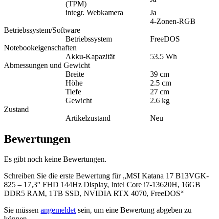
(TPM)
integr. Webkamera
Ja
4-Zonen-RGB
Betriebssystem/Software
Betriebssystem
FreeDOS
Notebookeigenschaften
Akku-Kapazität
53.5 Wh
Abmessungen und Gewicht
Breite
39 cm
Höhe
2.5 cm
Tiefe
27 cm
Gewicht
2.6 kg
Zustand
Artikelzustand
Neu
Bewertungen
Es gibt noch keine Bewertungen.
Schreiben Sie die erste Bewertung für „MSI Katana 17 B13VGK-
825 – 17,3″ FHD 144Hz Display, Intel Core i7-13620H, 16GB
DDR5 RAM, 1TB SSD, NVIDIA RTX 4070, FreeDOS“
Sie müssen
angemeldet
sein, um eine Bewertung abgeben zu
können.