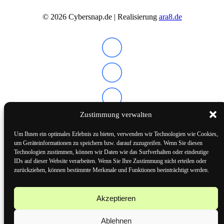
©
2026
Cybersnap.de | Realisierung
ara8.de
Zustimmung verwalten
Um Ihnen ein optimales Erlebnis zu bieten, verwenden wir Technologien wie Cookies,
um Geräteinformationen zu speichern bzw. darauf zuzugreifen. Wenn Sie diesen
Alle Preise inkl. der gesetzlichen MwSt.
Technologien zustimmen, können wir Daten wie das Surfverhalten oder eindeutige
Lieferzeit bei Cybersnap: Die Lieferzeit beträgt in der Regel 3 bis 5 Werktage. Mehr
IDs auf dieser Website verarbeiten. Wenn Sie Ihre Zustimmung nicht erteilen oder
Informationen finden Sie auf unserer Versandkosten-Seite. Widerrufsrecht: Sie haben das
zurückziehen, können bestimmte Merkmale und Funktionen beeinträchtigt werden.
Recht, binnen 14 Tagen ohne Angabe von Gründen den Vertrag zu widerrufen. Mehr
Informationen finden Sie auf unserer Widerrufsseite. Rücksendungen: Nutzen Sie unser
Online-Widerrufsformular, um eine Rücksendung anzumelden. Wir stellen Ihnen ein
kostenloses Versandlabel zur Verfügung. Mehr Informationen finden Sie auf unserer
Rückgabeseite. Garantie & Gewährleistung: Unsere Produkte sind durch die gesetzliche
Akzeptieren
Gewährleistung von 24 Monaten sowie durch Herstellergarantien geschützt. Mehr
Informationen finden Sie auf unserer Seite zu Garantie & Gewährleistung. Verfügbarkeit: Die
Verfügbarkeit der Artikel können Sie direkt auf der jeweiligen Produktseite einsehen. Mehr
Informationen finden Sie auf unserer Verfügbarkeitsseite. Haftungsausschluss für Irrtümer
Ablehnen