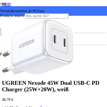
NBB
Versandkostenfrei ab 99 Euro
Products search
Produkt
wurde Ihrem Warenkorb hinzugefügt.
UGREEN Nexode 45W Dual USB-C PD
Charger (25W+20W), weiß
48,78
€