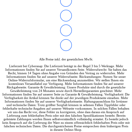
Alle Preise inkl. der gesetzlichen MwSt.
Lieferzeit bei Cybersnap: Die Lieferzeit beträgt in der Regel 3 bis 5 Werktage. Mehr
Informationen finden Sie auf unserer Versandkosten-Seite. Widerrufsrecht: Sie haben das
Recht, binnen 14 Tagen ohne Angabe von Gründen den Vertrag zu widerrufen. Mehr
Informationen finden Sie auf unserer Widerrufsseite. Rücksendungen: Nutzen Sie unser
Online-Widerrufsformular, um eine Rücksendung anzumelden. Wir stellen Ihnen ein
kostenloses Versandlabel zur Verfügung. Mehr Informationen finden Sie auf unserer
Rückgabeseite. Garantie & Gewährleistung: Unsere Produkte sind durch die gesetzliche
Gewährleistung von 24 Monaten sowie durch Herstellergarantien geschützt. Mehr
Informationen finden Sie auf unserer Seite zu Garantie & Gewährleistung. Verfügbarkeit: Die
Verfügbarkeit der Artikel können Sie direkt auf der jeweiligen Produktseite einsehen. Mehr
Informationen finden Sie auf unserer Verfügbarkeitsseite. Haftungsausschluss für Irrtümer
und technische Daten: Trotz größter Sorgfalt können in seltenen Fällen Tippfehler oder
fehlerhafte technische Angaben auf unserer Webseite vorkommen. In solchen Fällen behalten
wir uns das Recht vor, diese Fehler zu korrigieren, ohne dass daraus ein Anspruch auf
Lieferung zum fehlerhaften Preis oder mit den falschen Spezifikationen besteht. Bereits
geleistete Zahlungen werden Ihnen selbstverständlich vollständig erstattet. Es besteht jedoch
kein Anspruch auf die Lieferung der Ware zu einem offensichtlich fehlerhaften Preis oder mit
falschen technischen Daten. Die durchgestrichenen Preise entsprechen dem bisherigen Preis
in diesem Online-Shop.