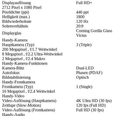
Displayauflösung
Full HD+
2712 Pixel x 1080 Pixel
Pixeldichte (ppi)
446 ppi
Helligkeit (max.)
1800
Bildwiederholrate
120 Hz
Seitenverhältnis
20:9
Corning Gorilla Glass
Displayglas
Victus
Handy-Kamera
Hauptkamera (Typ)
3 (Triple)
200 Megapixel , f/1.7 Weitwinkel
8 Megapixel , f/2.2 Ultra-Weitwinkel
2 Megapixel , f/2.4 Makro
Handy-Kamera-Funktionen
Kamera-Blitz
Dual-LED
Autofokus
Phasen (PDAF)
Bildstabilisierung
Optisch
Handy-Frontkamera
Frontkamera (Typ)
1 (Single)
16 Megapixel , f/2.4 Weitwinkel
Handy-Video
Video-Auflösung (Hauptkamera)
4K Ultra HD (30 fps)
Zeitlupe (Slow-Motion)
120 fps (Full HD)
Video-Auflösung (Frontkamera)
Full HD (30 fps)
Handy-Audio