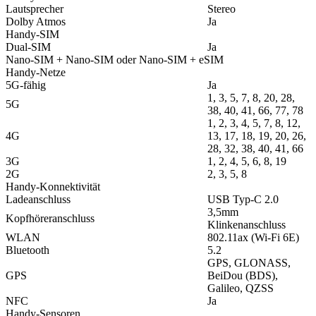
Lautsprecher
Stereo
Dolby Atmos
Ja
Handy-SIM
Dual-SIM
Ja
Nano-SIM + Nano-SIM oder Nano-SIM + eSIM
Handy-Netze
5G-fähig
Ja
1, 3, 5, 7, 8, 20, 28,
5G
38, 40, 41, 66, 77, 78
1, 2, 3, 4, 5, 7, 8, 12,
4G
13, 17, 18, 19, 20, 26,
28, 32, 38, 40, 41, 66
3G
1, 2, 4, 5, 6, 8, 19
2G
2, 3, 5, 8
Handy-Konnektivität
Ladeanschluss
USB Typ-C 2.0
3,5mm
Kopfhöreranschluss
Klinkenanschluss
WLAN
802.11ax (Wi-Fi 6E)
Bluetooth
5.2
GPS, GLONASS,
GPS
BeiDou (BDS),
Galileo, QZSS
NFC
Ja
Handy-Sensoren