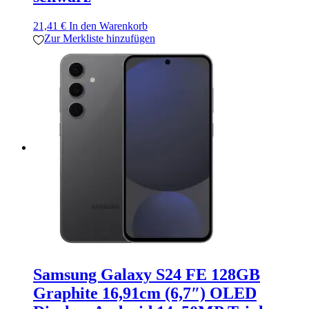
21,41
€
In den Warenkorb
Zur Merkliste hinzufügen
Samsung Galaxy S24 FE 128GB
Graphite 16,91cm (6,7″) OLED