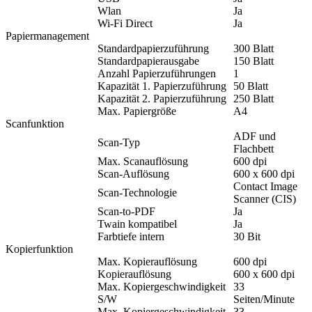
Wlan
Ja
Wi-Fi Direct
Ja
Papiermanagement
Standardpapierzuführung
300 Blatt
Standardpapierausgabe
150 Blatt
Anzahl Papierzuführungen
1
Kapazität 1. Papierzuführung
50 Blatt
Kapazität 2. Papierzuführung
250 Blatt
Max. Papiergröße
A4
Scanfunktion
ADF und
Scan-Typ
Flachbett
Max. Scanauflösung
600 dpi
Scan-Auflösung
600 x 600 dpi
Contact Image
Scan-Technologie
Scanner (CIS)
Scan-to-PDF
Ja
Twain kompatibel
Ja
Farbtiefe intern
30 Bit
Kopierfunktion
Max. Kopierauflösung
600 dpi
Kopierauflösung
600 x 600 dpi
Max. Kopiergeschwindigkeit
33
S/W
Seiten/Minute
Max. Kopiergeschwindigkeit
33