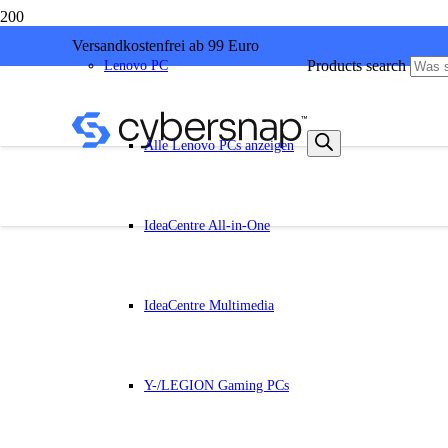
Versandkostenfrei ab 99 Euro
Products search
Lenovo PC
Alle Lenovo PCs anzeigen
IdeaCentre All-in-One
IdeaCentre Multimedia
Y-/LEGION Gaming PCs