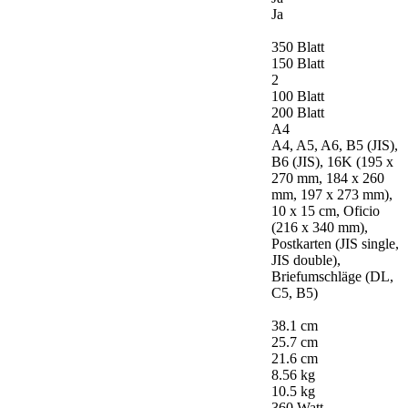
Ja
350 Blatt
150 Blatt
2
100 Blatt
200 Blatt
A4
A4, A5, A6, B5 (JIS),
B6 (JIS), 16K (195 x
270 mm, 184 x 260
mm, 197 x 273 mm),
10 x 15 cm, Oficio
(216 x 340 mm),
Postkarten (JIS single,
JIS double),
Briefumschläge (DL,
C5, B5)
38.1 cm
25.7 cm
21.6 cm
8.56 kg
10.5 kg
360 Watt