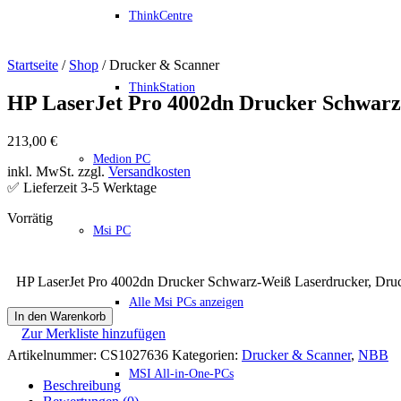
ThinkCentre
Startseite
/
Shop
/ Drucker & Scanner
ThinkStation
HP LaserJet Pro 4002dn Drucker Schwarz-
213,00
€
Medion PC
inkl. MwSt. zzgl.
Versandkosten
✅ Lieferzeit 3-5 Werktage
Msi PC
HP LaserJet Pro 4002dn Drucker Schwarz-Weiß Laserdrucker, Druc
Alle Msi PCs anzeigen
In den Warenkorb
Zur Merkliste hinzufügen
Artikelnummer:
CS1027636
Kategorien:
Drucker & Scanner
,
NBB
MSI All-in-One-PCs
Beschreibung