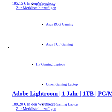
195,15
€
In den Warenkorb
Asus Gaming
Zur Merkliste hinzufügen
Asus ROG Gaming
Asus TUF Gaming
HP Gaming Laptops
Omen Gaming Laptop
Adobe Lightroom | 1 Jahr | 1TB | PC/
189,20
€
In den Warenkorb
Victus Gaming Laptop
Zur Merkliste hinzufügen