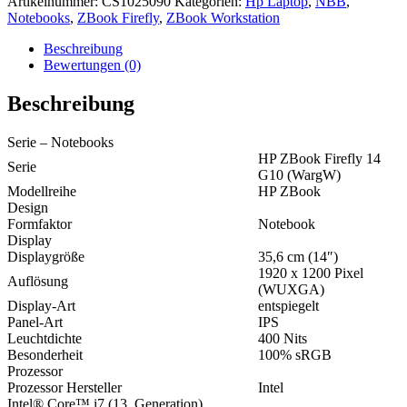
Artikelnummer:
CS1025090
Kategorien:
Hp Laptop
,
NBB
,
Notebooks
,
ZBook Firefly
,
ZBook Workstation
Beschreibung
Bewertungen (0)
Beschreibung
Serie – Notebooks
HP ZBook Firefly 14
Serie
G10 (WargW)
Modellreihe
HP ZBook
Design
Formfaktor
Notebook
Display
Displaygröße
35,6 cm (14″)
1920 x 1200 Pixel
Auflösung
(WUXGA)
Display-Art
entspiegelt
Panel-Art
IPS
Leuchtdichte
400 Nits
Besonderheit
100% sRGB
Prozessor
Prozessor Hersteller
Intel
Intel® Core™ i7 (13. Generation)