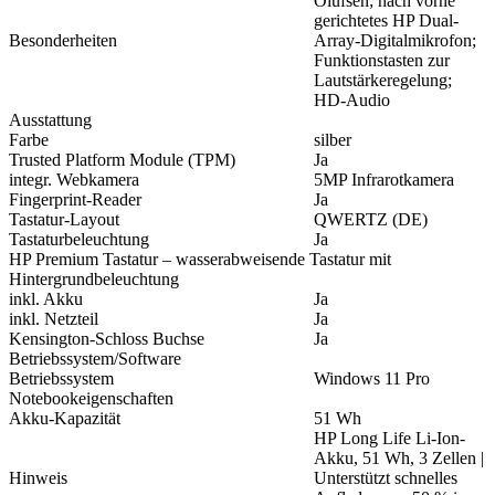
Olufsen; nach vorne
gerichtetes HP Dual-
Besonderheiten
Array-Digitalmikrofon;
Funktionstasten zur
Lautstärkeregelung;
HD-Audio
Ausstattung
Farbe
silber
Trusted Platform Module (TPM)
Ja
integr. Webkamera
5MP Infrarotkamera
Fingerprint-Reader
Ja
Tastatur-Layout
QWERTZ (DE)
Tastaturbeleuchtung
Ja
HP Premium Tastatur – wasserabweisende Tastatur mit
Hintergrundbeleuchtung
inkl. Akku
Ja
inkl. Netzteil
Ja
Kensington-Schloss Buchse
Ja
Betriebssystem/Software
Betriebssystem
Windows 11 Pro
Notebookeigenschaften
Akku-Kapazität
51 Wh
HP Long Life Li-Ion-
Akku, 51 Wh, 3 Zellen |
Hinweis
Unterstützt schnelles