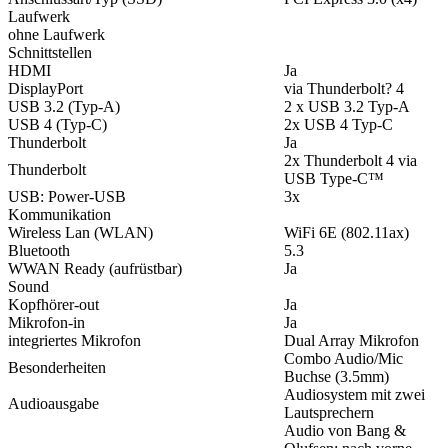
Laufwerk
ohne Laufwerk
Schnittstellen
HDMI
Ja
DisplayPort
via Thunderbolt? 4
USB 3.2 (Typ-A)
2 x USB 3.2 Typ-A
USB 4 (Typ-C)
2x USB 4 Typ-C
Thunderbolt
Ja
2x Thunderbolt 4 via
Thunderbolt
USB Type-C™
USB: Power-USB
3x
Kommunikation
Wireless Lan (WLAN)
WiFi 6E (802.11ax)
Bluetooth
5.3
WWAN Ready (aufrüstbar)
Ja
Sound
Kopfhörer-out
Ja
Mikrofon-in
Ja
integriertes Mikrofon
Dual Array Mikrofon
Combo Audio/Mic
Besonderheiten
Buchse (3.5mm)
Audiosystem mit zwei
Audioausgabe
Lautsprechern
Audio von Bang &