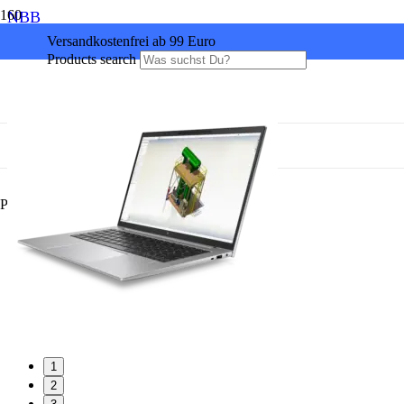
NBB
Versandkostenfrei ab 99 Euro
Products search
Produkt
wurde Ihrem Warenkorb hinzugefügt.
1
2