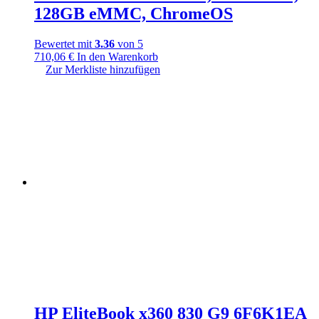
128GB eMMC, ChromeOS
Bewertet mit
3.36
von 5
710,06
€
In den Warenkorb
Zur Merkliste hinzufügen
HP EliteBook x360 830 G9 6F6K1EA