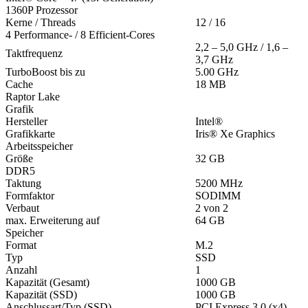
1360P Prozessor
Kerne / Threads
12 / 16
4 Performance- / 8 Efficient-Cores
2,2 – 5,0 GHz / 1,6 –
Taktfrequenz
3,7 GHz
TurboBoost bis zu
5.00 GHz
Cache
18 MB
Raptor Lake
Grafik
Hersteller
Intel®
Grafikkarte
Iris® Xe Graphics
Arbeitsspeicher
Größe
32 GB
DDR5
Taktung
5200 MHz
Formfaktor
SODIMM
Verbaut
2 von 2
max. Erweiterung auf
64 GB
Speicher
Format
M.2
Typ
SSD
Anzahl
1
Kapazität (Gesamt)
1000 GB
Kapazität (SSD)
1000 GB
Anschlussart/Typ (SSD)
PCI Express 3.0 (x4)