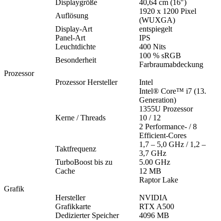
Displaygröße
40,64 cm (16″)
1920 x 1200 Pixel
Auflösung
(WUXGA)
Display-Art
entspiegelt
Panel-Art
IPS
Leuchtdichte
400 Nits
100 % sRGB
Besonderheit
Farbraumabdeckung
Prozessor
Prozessor Hersteller
Intel
Intel® Core™ i7 (13.
Generation)
1355U Prozessor
Kerne / Threads
10 / 12
2 Performance- / 8
Efficient-Cores
1,7 – 5,0 GHz / 1,2 –
Taktfrequenz
3,7 GHz
TurboBoost bis zu
5.00 GHz
Cache
12 MB
Raptor Lake
Grafik
Hersteller
NVIDIA
Grafikkarte
RTX A500
Dedizierter Speicher
4096 MB