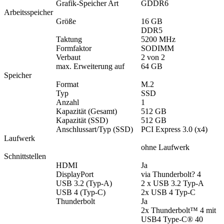
Grafik-Speicher Art
GDDR6
Arbeitsspeicher
Größe
16 GB
DDR5
Taktung
5200 MHz
Formfaktor
SODIMM
Verbaut
2 von 2
max. Erweiterung auf
64 GB
Speicher
Format
M.2
Typ
SSD
Anzahl
1
Kapazität (Gesamt)
512 GB
Kapazität (SSD)
512 GB
Anschlussart/Typ (SSD)
PCI Express 3.0 (x4)
Laufwerk
ohne Laufwerk
Schnittstellen
HDMI
Ja
DisplayPort
via Thunderbolt? 4
USB 3.2 (Typ-A)
2 x USB 3.2 Typ-A
USB 4 (Typ-C)
2x USB 4 Typ-C
Thunderbolt
Ja
2x Thunderbolt™ 4 mit
USB4 Type-C® 40