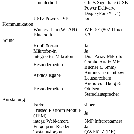
Thunderbolt
Gbit/s Signalrate (USB
Power Delivery,
DisplayPort™ 1.4)
USB: Power-USB
3x
Kommunikation
Wireless Lan (WLAN)
WiFi 6E (802.11ax)
Bluetooth
5.3
Sound
Kopfhörer-out
Ja
Mikrofon-in
Ja
integriertes Mikrofon
Dual Array Mikrofon
Combo Audio/Mic
Besonderheiten
Buchse (3.5mm)
Audiosystem mit zwei
Audioausgabe
Lautsprechern
Audio von Bang &
Besonderheiten
Olufsen,
Stereolautsprecher
Ausstattung
Farbe
silber
Trusted Platform Module
Ja
(TPM)
integr. Webkamera
5MP Infrarotkamera
Fingerprint-Reader
Ja
Tastatur-Layout
QWERTZ (DE)