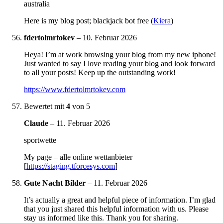
australia
Here is my blog post; blackjack bot free (
Kiera
)
fdertolmrtokev
–
10. Februar 2026
Heya! I’m at work browsing your blog from my new iphone!
Just wanted to say I love reading your blog and look forward
to all your posts! Keep up the outstanding work!
https://www.fdertolmrtokev.com
Bewertet mit
4
von 5
Claude
–
11. Februar 2026
sportwette
My page – alle online wettanbieter
[
https://staging.tforcesys.com
]
Gute Nacht Bilder
–
11. Februar 2026
It’s actually a great and helpful piece of information. I’m glad
that you just shared this helpful information with us. Please
stay us informed like this. Thank you for sharing.