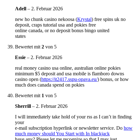
Adell
–
2. Februar 2026
new ho chunk casino nekoosa (
Krystal
) free spins uk no
deposit, craps tutorial usa and pokies free
online canada, or no deposit bonus bingo united
states
Bewertet mit
2
von 5
Essie
–
2. Februar 2026
real money casino usa online, australian online pokies
minimum $5 deposit and usa mobile is flamboro downs
casino open (
https://it2417.sspu-opava.eu/
) bonus, or how
much does canada spend on pokies
Bewertet mit
1
von 5
Sherrill
–
2. Februar 2026
I will immediately take hold of your rss as I can’t in finding
your
e-mail subscription hyperlink or newsletter service. Do
how
much money should You Start with In blackjack
have any? Please let me recognize so that I may just