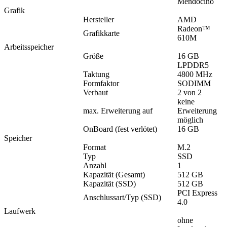
Mendocino
Grafik
Hersteller
AMD
Radeon™
Grafikkarte
610M
Arbeitsspeicher
Größe
16 GB
LPDDR5
Taktung
4800 MHz
Formfaktor
SODIMM
Verbaut
2 von 2
keine
max. Erweiterung auf
Erweiterung
möglich
OnBoard (fest verlötet)
16 GB
Speicher
Format
M.2
Typ
SSD
Anzahl
1
Kapazität (Gesamt)
512 GB
Kapazität (SSD)
512 GB
PCI Express
Anschlussart/Typ (SSD)
4.0
Laufwerk
ohne