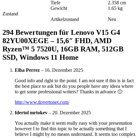
Tiefe
2.358 cm
Gewicht
1.65 kg
Zustand
Artikelzustand
Neu
294 Bewertungen für
Lenovo V15 G4
82YU00XEGE – 15,6″ FHD, AMD
Ryzen™ 5 7520U, 16GB RAM, 512GB
SSD, Windows 11 Home
Elba Perrez
–
16. Dezember 2025
Good info and right to the point. I am not sure if this is in fact
the best place to ask but do you people have any ideea where
to get some professional writers? Thanks in advance 🙂
http://www.tlovertonet.com/
fdertol mrtokev
–
20. Dezember 2025
You actually make it seem really easy with your presentation
however I to find this topic to be actually something that I
believe I might by no means understand. It seems too complex