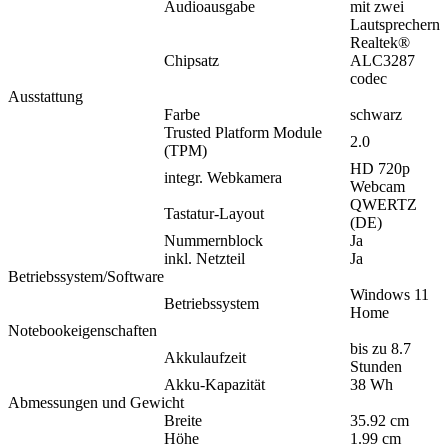
Audioausgabe
mit zwei
Lautsprechern
Realtek®
Chipsatz
ALC3287
codec
Ausstattung
Farbe
schwarz
Trusted Platform Module
2.0
(TPM)
HD 720p
integr. Webkamera
Webcam
QWERTZ
Tastatur-Layout
(DE)
Nummernblock
Ja
inkl. Netzteil
Ja
Betriebssystem/Software
Windows 11
Betriebssystem
Home
Notebookeigenschaften
bis zu 8.7
Akkulaufzeit
Stunden
Akku-Kapazität
38 Wh
Abmessungen und Gewicht
Breite
35.92 cm
Höhe
1.99 cm