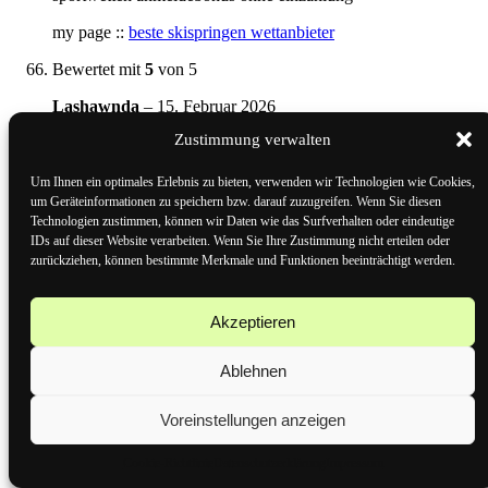
my page ::
beste skispringen wettanbieter
Bewertet mit
5
von 5
Lashawnda
–
15. Februar 2026
Zustimmung verwalten
wette halbzeit endstand
Also visit my blog … sportwetten Bonus aktuell
Um Ihnen ein optimales Erlebnis zu bieten, verwenden wir Technologien wie Cookies,
(
inspireleb.com
)
um Geräteinformationen zu speichern bzw. darauf zuzugreifen. Wenn Sie diesen
Technologien zustimmen, können wir Daten wie das Surfverhalten oder eindeutige
Bewertet mit
3
von 5
IDs auf dieser Website verarbeiten. Wenn Sie Ihre Zustimmung nicht erteilen oder
zurückziehen, können bestimmte Merkmale und Funktionen beeinträchtigt werden.
Jacob
–
15. Februar 2026
sportwetten bonus bei einzahlung
Akzeptieren
Feel free to visit my blog post …
welche wettanbieter haben
Eine deutsche lizenz
Ablehnen
Bewertet mit
4
von 5
Voreinstellungen anzeigen
Mariana
–
15. Februar 2026
Cookie-Richtlinie
Datenschutzerklärung
Impressum
wett tipps von experten