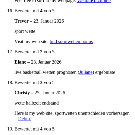
Feel free to surf to my webpage:
WettbüRo Online
Bewertet mit
4
von 5
Trevor
–
23. Januar 2026
sport wette
Visit my web site:
bild sportwetten bonus
Bewertet mit
2
von 5
Elane
–
23. Januar 2026
live basketball wetten prognosen (
Juliane
) ergebnisse
Bewertet mit
3
von 5
Christy
–
25. Januar 2026
wette halbzeit endstand
Here is my web-site; sportwetten unentschieden vorhersagen
–
Debra
,
Bewertet mit
4
von 5