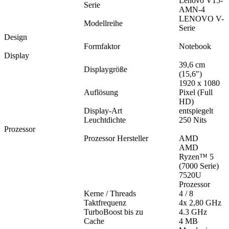
Lenovo V15-
Serie
AMN-4
LENOVO V-
Modellreihe
Serie
Design
Formfaktor
Notebook
Display
39,6 cm
Displaygröße
(15,6″)
1920 x 1080
Auflösung
Pixel (Full
HD)
Display-Art
entspiegelt
Leuchtdichte
250 Nits
Prozessor
Prozessor Hersteller
AMD
AMD
Ryzen™ 5
(7000 Serie)
7520U
Prozessor
Kerne / Threads
4 / 8
Taktfrequenz
4x 2,80 GHz
TurboBoost bis zu
4.3 GHz
Cache
4 MB