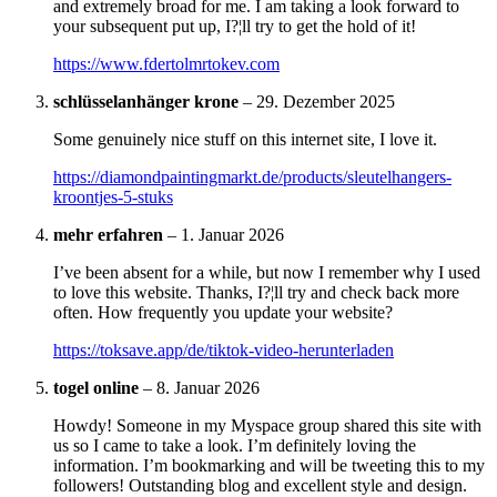
and extremely broad for me. I am taking a look forward to
your subsequent put up, I?¦ll try to get the hold of it!
https://www.fdertolmrtokev.com
schlüsselanhänger krone
–
29. Dezember 2025
Some genuinely nice stuff on this internet site, I love it.
https://diamondpaintingmarkt.de/products/sleutelhangers-
kroontjes-5-stuks
mehr erfahren
–
1. Januar 2026
I’ve been absent for a while, but now I remember why I used
to love this website. Thanks, I?¦ll try and check back more
often. How frequently you update your website?
https://toksave.app/de/tiktok-video-herunterladen
togel online
–
8. Januar 2026
Howdy! Someone in my Myspace group shared this site with
us so I came to take a look. I’m definitely loving the
information. I’m bookmarking and will be tweeting this to my
followers! Outstanding blog and excellent style and design.