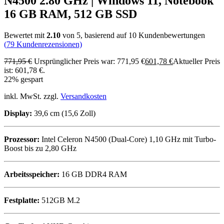
N4500 2.80 GHz | Windows 11, Notebook
16 GB RAM, 512 GB SSD
Bewertet mit
2.10
von 5, basierend auf
10
Kundenbewertungen
(
79
Kundenrezensionen)
771,95
€
Ursprünglicher Preis war: 771,95 €
601,78
€
Aktueller Preis
ist: 601,78 €.
22% gespart
inkl. MwSt. zzgl.
Versandkosten
Display:
39,6 cm (15,6 Zoll)
Prozessor:
Intel Celeron N4500 (Dual-Core) 1,10 GHz mit Turbo-
Boost bis zu 2,80 GHz
Arbeitsspeicher:
16 GB DDR4 RAM
Festplatte:
512GB M.2